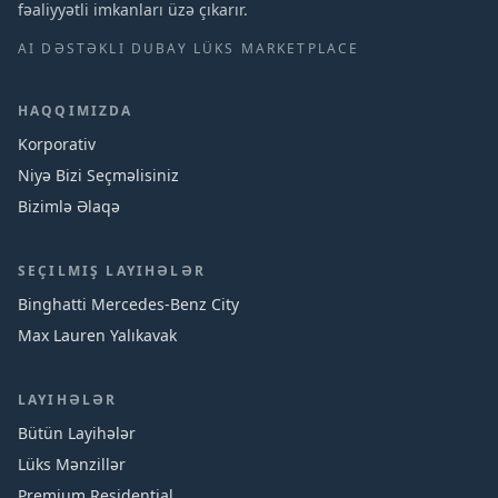
fəaliyyətli imkanları üzə çıkarır.
AI DƏSTƏKLI DUBAY LÜKS MARKETPLACE
HAQQIMIZDA
Korporativ
Niyə Bizi Seçməlisiniz
Bizimlə Əlaqə
SEÇILMIŞ LAYIHƏLƏR
Binghatti Mercedes‑Benz City
Max Lauren Yalıkavak
LAYIHƏLƏR
Bütün Layihələr
Lüks Mənzillər
Premium Residential