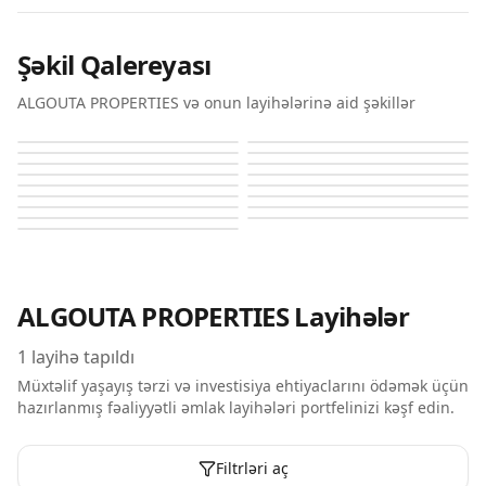
Şəkil Qalereyası
ALGOUTA PROPERTIES və onun layihələrinə aid şəkillər
The Stella Residences
The Stella Residences
The Stella Residences
The Stella Residences
The Stella Residences
The Stella Residences
The Stella Residences
The Stella Residences
The Stella Residences
The Stella Residences
The Stella Residences
The Stella Residences
The Stella Residences
The Stella Residences
The Stella Residences
The Stella Residences
The Stella Residences
ALGOUTA PROPERTIES
Layihələr
1
layihə tapıldı
Müxtəlif yaşayış tərzi və investisiya ehtiyaclarını ödəmək üçün
hazırlanmış fəaliyyətli əmlak layihələri portfelinizi kəşf edin.
Filtrləri aç