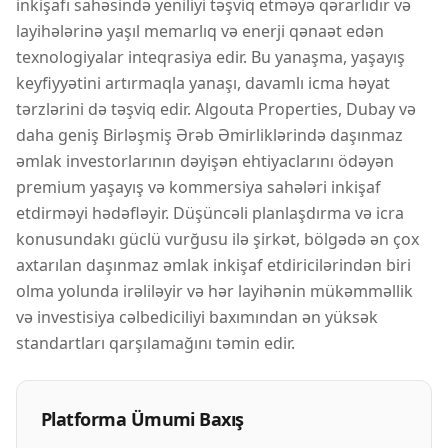
inkişafı sahəsində yeniliyi təşviq etməyə qərarlıdır və
layihələrinə yaşıl memarlıq və enerji qənaət edən
texnologiyalar inteqrasiya edir. Bu yanaşma, yaşayış
keyfiyyətini artırmaqla yanaşı, davamlı icma həyat
tərzlərini də təşviq edir. Algouta Properties, Dubay və
daha geniş Birləşmiş Ərəb Əmirliklərində daşınmaz
əmlak investorlarının dəyişən ehtiyaclarını ödəyən
premium yaşayış və kommersiya sahələri inkişaf
etdirməyi hədəfləyir. Düşüncəli planlaşdırma və icra
konusundakı güclü vurğusu ilə şirkət, bölgədə ən çox
axtarılan daşınmaz əmlak inkişaf etdiricilərindən biri
olma yolunda irəliləyir və hər layihənin mükəmməllik
və investisiya cəlbediciliyi baxımından ən yüksək
standartları qarşılamağını təmin edir.
Platforma Ümumi Baxış