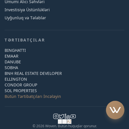
Ümumi Alıcı Səhvləri
Investisiya Üstünlükləri
Uyğunluq və Tələblər
TƏRTIBATÇILAR
BINGHATTI
EMAAR
DANUBE
SOBHA
BNH REAL ESTATE DEVELOPER
ELLINGTON
CONDOR GROUP
SOL PROPERTIES
Bütün Tərtibatçıları İncələyin
TR
EN
AZ
© 2026 Woven. Bütün hüquqlar qorunur.