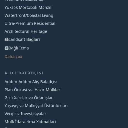
Yüksək Mərtəbəli Mənzil
Waterfront/Coastal Living
Ultra-Premium Residential
Architectural Heritage
Landşaft Bağları
Bağlı İcma
Daha çox
ALICI BƏLƏDÇISI
Addım-Addım Alış Bələdçisi
Plan Öncəsi vs. Hazır Mülklər
Gizli Xərclər və Ödənişlər
Yaşayış və Mülkiyyət Üstünlükləri
Vergisiz Investisiyalar
Mülk İdarəetmə Xidmətləri