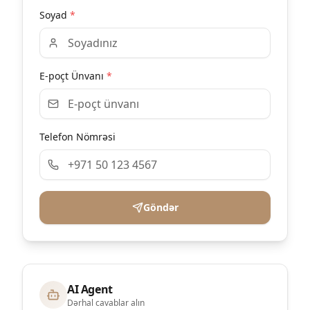
Soyad
*
E-poçt Ünvanı
*
Telefon Nömrəsi
Göndər
AI Agent
Dərhal cavablar alın