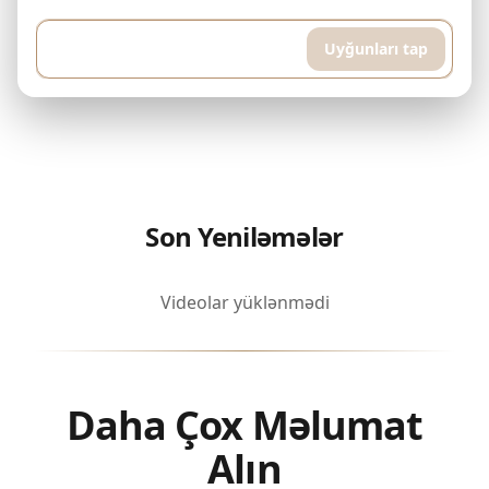
metr...
Uyğunları tap
Son Yeniləmələr
Videolar yüklənmədi
Daha Çox Məlumat
Alın