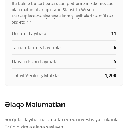
Bu bölmə bu tərtibatçı üçün platformamızda mövcud
olan məlumatları göstərir. Statistika Woven
Marketplace-də siyahıya alınmış layihələri və mülkləri
əks etdirir.
Ümumi Layihələr
11
Tamamlanmış Layihələr
6
Davam Edən Layihələr
5
Təhvil Verilmiş Mülklər
1,200
Əlaqə Məlumatları
Sorğular, layihə məlumatları və ya investisiya imkanları
üçün bizimlə əlaqə saxlayın.