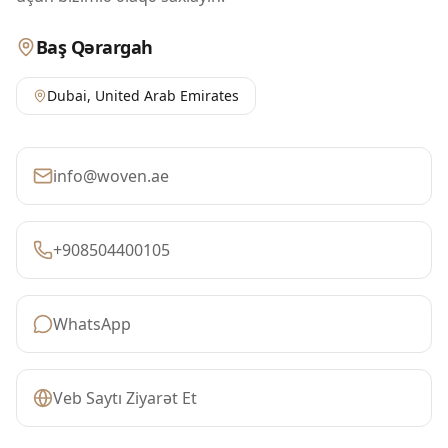
Baş Qərargah
Dubai
,
United Arab Emirates
info@woven.ae
+908504400105
WhatsApp
Veb Saytı Ziyarət Et