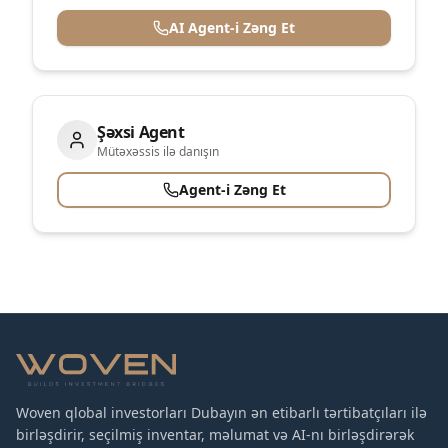
AI Agent-i Zəng Et
Şəxsi Agent
Mütəxəssis ilə danışın
Agent-i Zəng Et
Woven qlobal investorları Dubayın ən etibarlı tərtibatçıları ilə
birləşdirir, seçilmiş inventar, məlumat və AI-nı birləşdirərək