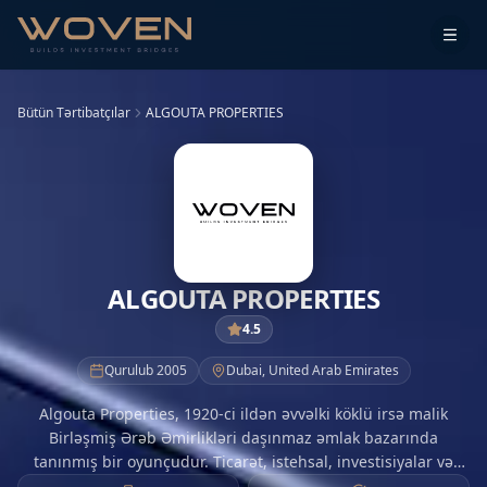
Bütün Tərtibatçılar
ALGOUTA PROPERTIES
ALGOUTA PROPERTIES
4.5
Qurulub
2005
Dubai
,
United Arab Emirates
Algouta Properties, 1920-ci ildən əvvəlki köklü irsə malik
Birləşmiş Ərəb Əmirlikləri daşınmaz əmlak bazarında
tanınmış bir oyunçudur. Ticarət, istehsal, investisiyalar və
daşınmaz əmlak inkişafı sahələrində geniş portfelə malik olan