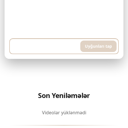
Nümunə: Mənim 500.000$ büdcəm var və hər ay 5.000$ ödəyə
bilərəm. Downtown Dubai-də bitmiş mülk axtarıram. Hovuz və idman
otağı olan yüksək mərtəbəli mənzil istəyirəm, təxminən 400 kvadrat
metr...
Uyğunları tap
Son Yeniləmələr
Videolar yüklənmədi