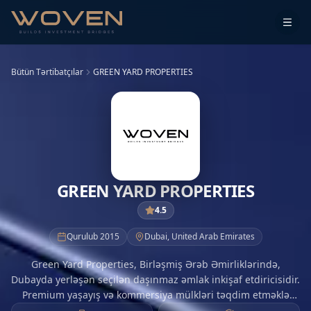
Bütün Tərtibatçılar
GREEN YARD PROPERTIES
GREEN YARD PROPERTIES
4.5
Qurulub
2015
Dubai
,
United Arab Emirates
Green Yard Properties, Birləşmiş Ərəb Əmirliklərində,
Dubayda yerləşən seçilən daşınmaz əmlak inkişaf etdiricisidir.
Premium yaşayış və kommersiya mülkləri təqdim etməklə
tanınır. Keyfiyyət və innovasiyaya olan öhdəliklə, şirkət BƏƏ