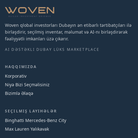
Woven qlobal investorları Dubayın ən etibarlı tərtibatçıları ilə
birləşdirir, seçilmiş inventar, məlumat və AI-nı birləşdirərək
fəaliyyətli imkanları üzə çıkarır.
AI DƏSTƏKLI DUBAY LÜKS MARKETPLACE
HAQQIMIZDA
Korporativ
Niyə Bizi Seçməlisiniz
Bizimlə Əlaqə
SEÇILMIŞ LAYIHƏLƏR
Binghatti Mercedes‑Benz City
Max Lauren Yalıkavak