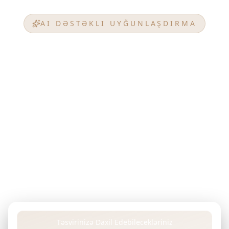
AI DƏSTƏKLI UYĞUNLAŞDIRMA
Mükəmməl Uyğunluğunuzu
Tapın
GREEN YARD
PROPERTIES
Arzuladığınız mülkü, investisiya məqsədlərinizi,
büdcənizi və ya hər hansı üstünlüklərinizi öz
sözlərinizlə təsvir edin. Gelişmiş AI-mız GREEN YARD
PROPERTIES-in layihələrini təhlil edərək unikal
tələblərinizə mükəmməl uyğun gələn mülkləri tapır.
Təsvirinizə Daxil Edebilecekləriniz