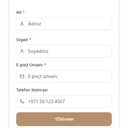
Ad
*
Soyad
*
E-poçt Ünvanı
*
Telefon Nömrəsi
Göndər