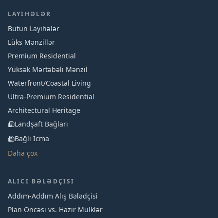
LAYIHƏLƏR
Bütün Layihələr
Lüks Mənzillər
Premium Residential
Yüksək Mərtəbəli Mənzil
Waterfront/Coastal Living
Ultra-Premium Residential
Architectural Heritage
Landşaft Bağları
Bağlı İcma
Daha çox
ALICI BƏLƏDÇISI
Addım-Addım Alış Bələdçisi
Plan Öncəsi vs. Hazır Mülklər