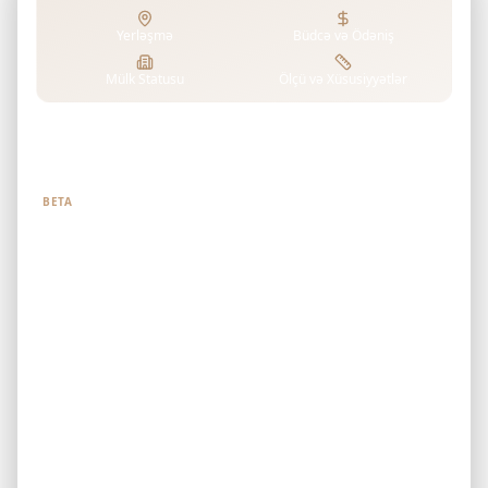
Yerləşmə
Büdcə və Ödəniş
Mülk Statusu
Ölçü və Xüsusiyyətlər
Nə axtardığınızı bizə deyin
BETA