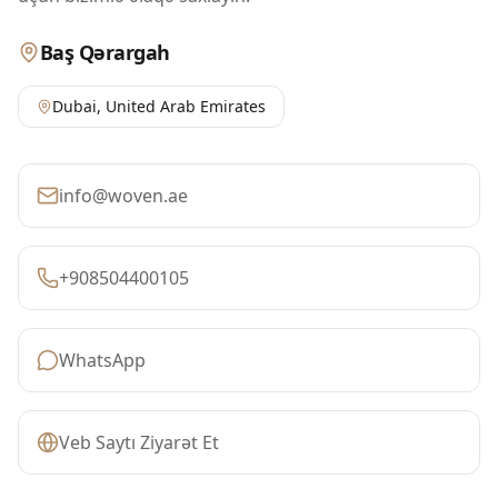
Baş Qərargah
Dubai
,
United Arab Emirates
info@woven.ae
+908504400105
WhatsApp
Veb Saytı Ziyarət Et