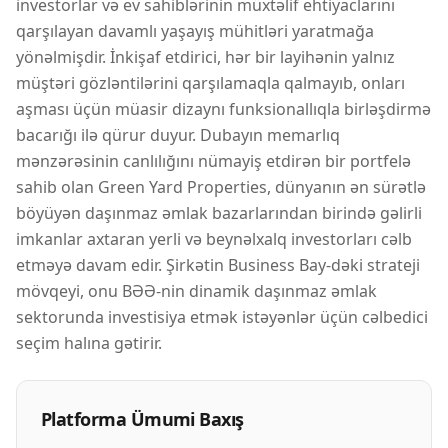
investorlar və ev sahiblərinin müxtəlif ehtiyaclarını
qarşılayan davamlı yaşayış mühitləri yaratmağa
yönəlmişdir. İnkişaf etdirici, hər bir layihənin yalnız
müştəri gözləntilərini qarşılamaqla qalmayıb, onları
aşması üçün müasir dizaynı funksionallıqla birləşdirmə
bacarığı ilə qürur duyur. Dubayın memarlıq
mənzərəsinin canlılığını nümayiş etdirən bir portfelə
sahib olan Green Yard Properties, dünyanın ən sürətlə
böyüyən daşınmaz əmlak bazarlarından birində gəlirli
imkanlar axtaran yerli və beynəlxalq investorları cəlb
etməyə davam edir. Şirkətin Business Bay-dəki strateji
mövqeyi, onu BƏƏ-nin dinamik daşınmaz əmlak
sektorunda investisiya etmək istəyənlər üçün cəlbedici
seçim halına gətirir.
Platforma Ümumi Baxış