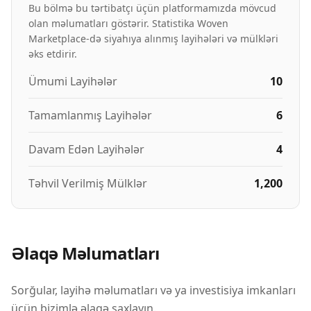
Bu bölmə bu tərtibatçı üçün platformamızda mövcud
olan məlumatları göstərir. Statistika Woven
Marketplace-də siyahıya alınmış layihələri və mülkləri
əks etdirir.
Ümumi Layihələr
10
Tamamlanmış Layihələr
6
Davam Edən Layihələr
4
Təhvil Verilmiş Mülklər
1,200
Əlaqə Məlumatları
Sorğular, layihə məlumatları və ya investisiya imkanları
üçün bizimlə əlaqə saxlayın.