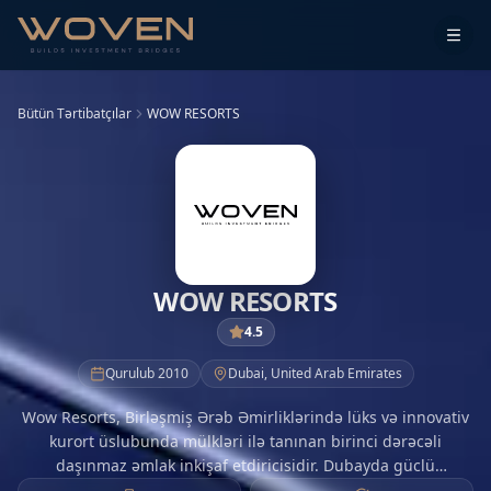
Bütün Tərtibatçılar
WOW RESORTS
WOW RESORTS
4.5
Qurulub
2010
Dubai
,
United Arab Emirates
Wow Resorts, Birləşmiş Ərəb Əmirliklərində lüks və innovativ
kurort üslubunda mülkləri ilə tanınan birinci dərəcəli
daşınmaz əmlak inkişaf etdiricisidir. Dubayda güclü
mövcudluğu ilə Wow Resorts, komfort, zəriflik və regionun