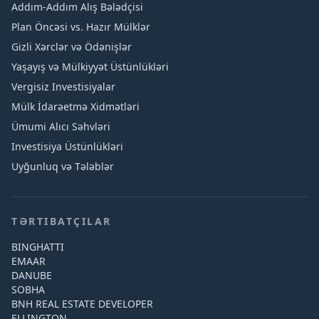
Addım-Addım Alış Bələdçisi
Plan Öncəsi vs. Hazır Mülklər
Gizli Xərclər və Ödənişlər
Yaşayış və Mülkiyyət Üstünlükləri
Vergisiz Investisiyalar
Mülk İdarəetmə Xidmətləri
Ümumi Alıcı Səhvləri
Investisiya Üstünlükləri
Uyğunluq və Tələblər
TƏRTIBATÇILAR
BINGHATTI
EMAAR
DANUBE
SOBHA
BNH REAL ESTATE DEVELOPER
ELLINGTON