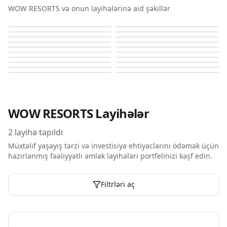
WOW RESORTS və onun layihələrinə aid şəkillər
Jw Marriott
Jw Marriott
Jw Marriott
Jw Marriott
Jw Marriott
Jw Marriott
Jw Marriott
Uno Luxe
Uno Luxe
Uno Luxe
Uno Luxe
Uno Luxe
Uno Luxe
Uno Luxe
Uno Luxe
Uno Luxe
Uno Luxe
Uno Luxe
Uno Luxe
Uno Luxe
WOW RESORTS
Layihələr
2
layihə tapıldı
Müxtəlif yaşayış tərzi və investisiya ehtiyaclarını ödəmək üçün
hazırlanmış fəaliyyətli əmlak layihələri portfelinizi kəşf edin.
Filtrləri aç
Plan Mərhələsində