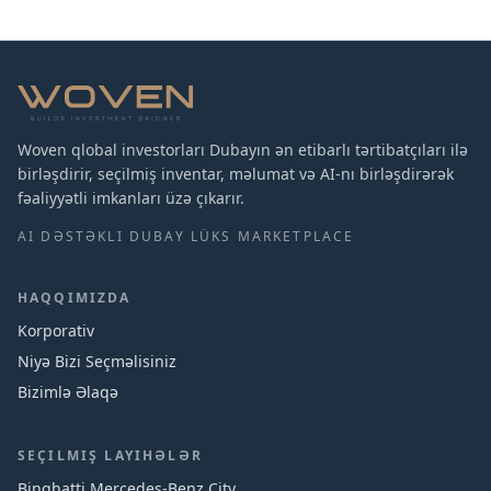
Woven qlobal investorları Dubayın ən etibarlı tərtibatçıları ilə
birləşdirir, seçilmiş inventar, məlumat və AI-nı birləşdirərək
fəaliyyətli imkanları üzə çıkarır.
AI DƏSTƏKLI DUBAY LÜKS MARKETPLACE
HAQQIMIZDA
Korporativ
Niyə Bizi Seçməlisiniz
Bizimlə Əlaqə
SEÇILMIŞ LAYIHƏLƏR
Binghatti Mercedes‑Benz City