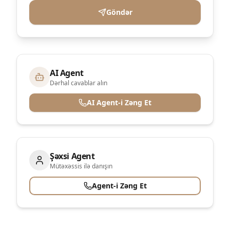
Göndər
AI Agent
Dərhal cavablar alın
AI Agent-i Zəng Et
Şəxsi Agent
Mütəxəssis ilə danışın
Agent-i Zəng Et