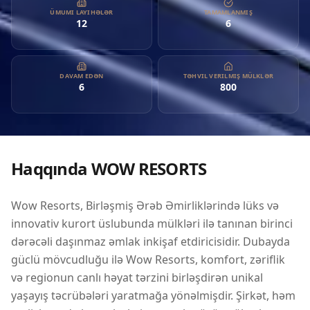
canlı həyat tərzini birləşdirən unikal yaşayış təcrübələri
ÜMUMI LAYIHƏLƏR
TAMAMLANMIŞ
12
6
yaratmağa yönəlmişdir. Şirkət, həm yerli, həm də beynəlxalq
investorlar üçün yüksək keyfiyyətli inkişaflar təqdim etməyə
sadiqdir. Mükəmməllik və dayanıqlılıq öhdəliyi ilə Wow
Resorts, Birləşmiş Ərəb Əmirliklərində lüks yaşayışı yenidən
DAVAM EDƏN
TƏHVIL VERILMIŞ MÜLKLƏR
6
800
tərtib etməyi hədəfləyir, bu da onu artan bazarda əhəmiyyətli
gəlir axtaran daşınmaz əmlak investorları üçün cəlbedici bir
seçim halına gətirir. Onların layihələri, yaşam keyfiyyətini
artırmaq üçün diqqətlə dizayn edilmişdir, eyni zamanda
investisiya potensialını təmin edərək, rəqabətli Dubay
Haqqında
WOW RESORTS
daşınmaz əmlak mənzərəsində öne çıxmaqdadır.
Wow Resorts, Birləşmiş Ərəb Əmirliklərində lüks və
innovativ kurort üslubunda mülkləri ilə tanınan birinci
dərəcəli daşınmaz əmlak inkişaf etdiricisidir. Dubayda
güclü mövcudluğu ilə Wow Resorts, komfort, zəriflik
və regionun canlı həyat tərzini birləşdirən unikal
yaşayış təcrübələri yaratmağa yönəlmişdir. Şirkət, həm