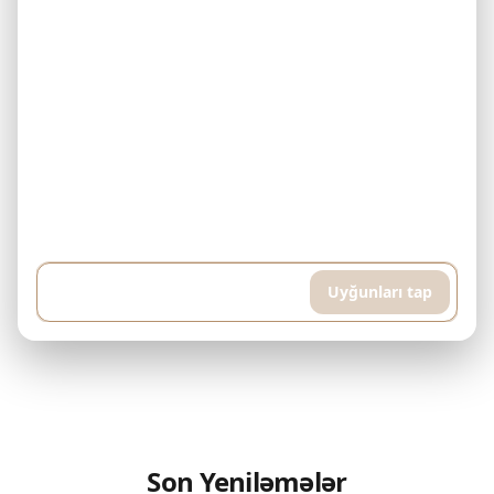
Nümunə: Mənim 500.000$ büdcəm var və hər ay 5.000$ ödəyə
bilərəm. Downtown Dubai-də bitmiş mülk axtarıram. Hovuz və idman
otağı olan yüksək mərtəbəli mənzil istəyirəm, təxminən 400 kvadrat
metr...
Uyğunları tap
Son Yeniləmələr