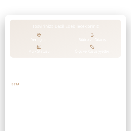
Təsvirinizə Daxil Edebilecekləriniz
Yerləşmə
Büdcə və Ödəniş
Mülk Statusu
Ölçü və Xüsusiyyətlər
Nə axtardığınızı bizə deyin
BETA