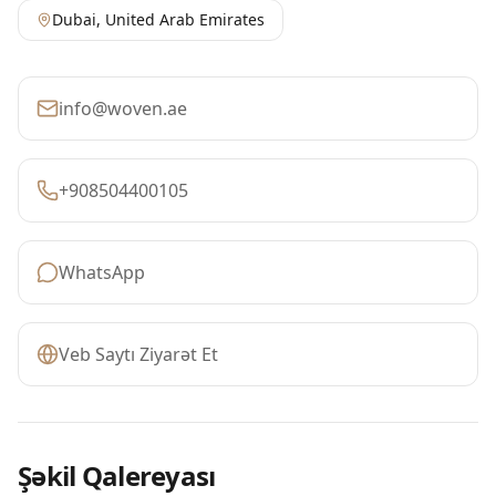
Dubai
,
United Arab Emirates
info@woven.ae
+908504400105
WhatsApp
Veb Saytı Ziyarət Et
Şəkil Qalereyası