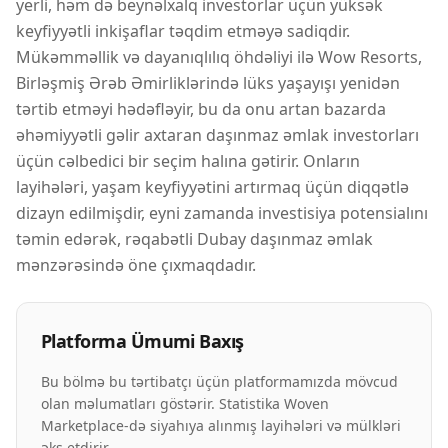
yerli, həm də beynəlxalq investorlar üçün yüksək
keyfiyyətli inkişaflar təqdim etməyə sadiqdir.
Mükəmməllik və dayanıqlılıq öhdəliyi ilə Wow Resorts,
Birləşmiş Ərəb Əmirliklərində lüks yaşayışı yenidən
tərtib etməyi hədəfləyir, bu da onu artan bazarda
əhəmiyyətli gəlir axtaran daşınmaz əmlak investorları
üçün cəlbedici bir seçim halına gətirir. Onların
layihələri, yaşam keyfiyyətini artırmaq üçün diqqətlə
dizayn edilmişdir, eyni zamanda investisiya potensialını
təmin edərək, rəqabətli Dubay daşınmaz əmlak
mənzərəsində öne çıxmaqdadır.
Platforma Ümumi Baxış
Bu bölmə bu tərtibatçı üçün platformamızda mövcud
olan məlumatları göstərir. Statistika Woven
Marketplace-də siyahıya alınmış layihələri və mülkləri
əks etdirir.