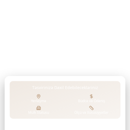
Mükəmməl Uyğunluğunuzu
Tapın
ZOYA DEVELOPMENTS
Arzuladığınız mülkü, investisiya məqsədlərinizi,
büdcənizi və ya hər hansı üstünlüklərinizi öz
sözlərinizlə təsvir edin. Gelişmiş AI-mız ZOYA
DEVELOPMENTS-in layihələrini təhlil edərək unikal
tələblərinizə mükəmməl uyğun gələn mülkləri tapır.
Təsvirinizə Daxil Edebilecekləriniz
Yerləşmə
Büdcə və Ödəniş
Mülk Statusu
Ölçü və Xüsusiyyətlər