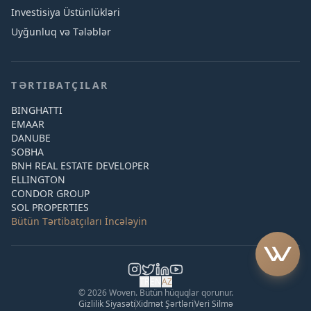
Investisiya Üstünlükləri
Uyğunluq və Tələblər
TƏRTIBATÇILAR
BINGHATTI
EMAAR
DANUBE
SOBHA
BNH REAL ESTATE DEVELOPER
ELLINGTON
CONDOR GROUP
SOL PROPERTIES
Bütün Tərtibatçıları İncələyin
TR
EN
AZ
© 2026 Woven. Bütün hüquqlar qorunur.
Gizlilik Siyasəti
Xidmət Şərtləri
Veri Silmə