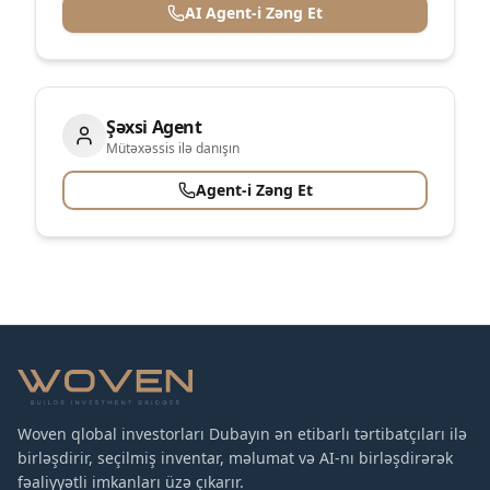
AI Agent-i Zəng Et
Şəxsi Agent
Mütəxəssis ilə danışın
Agent-i Zəng Et
Woven qlobal investorları Dubayın ən etibarlı tərtibatçıları ilə
birləşdirir, seçilmiş inventar, məlumat və AI-nı birləşdirərək
fəaliyyətli imkanları üzə çıkarır.