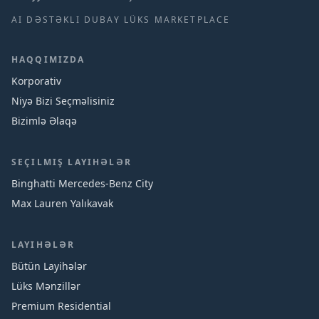
AI DƏSTƏKLI DUBAY LÜKS MARKETPLACE
HAQQIMIZDA
Korporativ
Niyə Bizi Seçməlisiniz
Bizimlə Əlaqə
SEÇILMIŞ LAYIHƏLƏR
Binghatti Mercedes‑Benz City
Max Lauren Yalıkavak
LAYIHƏLƏR
Bütün Layihələr
Lüks Mənzillər
Premium Residential