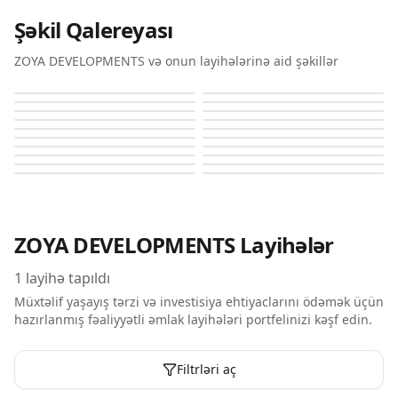
Şəkil Qalereyası
ZOYA DEVELOPMENTS və onun layihələrinə aid şəkillər
Pristine By Zoya
Pristine By Zoya
Pristine By Zoya
Pristine By Zoya
Pristine By Zoya
Pristine By Zoya
Pristine By Zoya
Pristine By Zoya
Pristine By Zoya
Pristine By Zoya
Pristine By Zoya
Pristine By Zoya
Pristine By Zoya
Pristine By Zoya
Pristine By Zoya
Pristine By Zoya
Pristine By Zoya
Pristine By Zoya
Pristine By Zoya
Pristine By Zoya
ZOYA DEVELOPMENTS
Layihələr
1
layihə tapıldı
Müxtəlif yaşayış tərzi və investisiya ehtiyaclarını ödəmək üçün
hazırlanmış fəaliyyətli əmlak layihələri portfelinizi kəşf edin.
Filtrləri aç