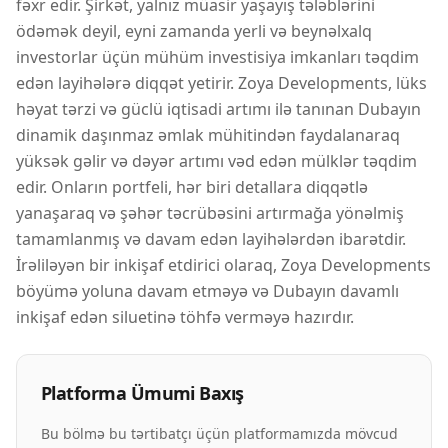
fəxr edir. Şirkət, yalnız müasir yaşayış tələblərini
ödəmək deyil, eyni zamanda yerli və beynəlxalq
investorlar üçün mühüm investisiya imkanları təqdim
edən layihələrə diqqət yetirir. Zoya Developments, lüks
həyat tərzi və güclü iqtisadi artımı ilə tanınan Dubayın
dinamik daşınmaz əmlak mühitindən faydalanaraq
yüksək gəlir və dəyər artımı vəd edən mülklər təqdim
edir. Onların portfeli, hər biri detallara diqqətlə
yanaşaraq və şəhər təcrübəsini artırmağa yönəlmiş
tamamlanmış və davam edən layihələrdən ibarətdir.
İrəliləyən bir inkişaf etdirici olaraq, Zoya Developments
böyümə yoluna davam etməyə və Dubayın davamlı
inkişaf edən siluetinə töhfə verməyə hazırdır.
Platforma Ümumi Baxış
Bu bölmə bu tərtibatçı üçün platformamızda mövcud