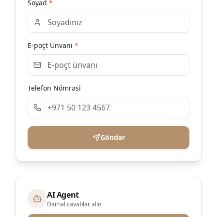
Soyad
*
E-poçt Ünvanı
*
Telefon Nömrəsi
Göndər
AI Agent
Dərhal cavablar alın