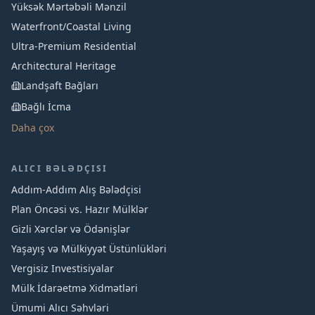
Yüksək Mərtəbəli Mənzil
Waterfront/Coastal Living
Ultra-Premium Residential
Architectural Heritage
Landşaft Bağları
Bağlı İcma
Daha çox
ALICI BƏLƏDÇISI
Addım-Addım Alış Bələdçisi
Plan Öncəsi vs. Hazır Mülklər
Gizli Xərclər və Ödənişlər
Yaşayış və Mülkiyyət Üstünlükləri
Vergisiz Investisiyalar
Mülk İdarəetmə Xidmətləri
Ümumi Alıcı Səhvləri