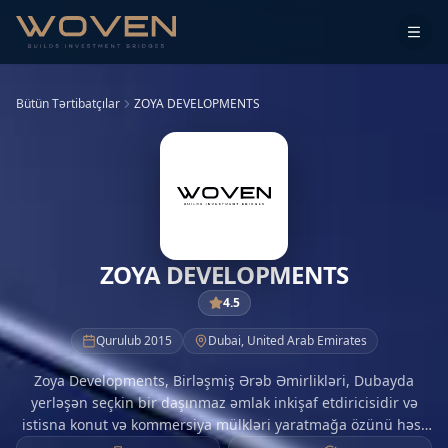
Bütün Tərtibatçılar
ZOYA DEVELOPMENTS
ZOYA DEVELOPMENTS
4.5
Qurulub
2015
Dubai
,
United Arab Emirates
Zoya Developments, Birləşmiş Ərəb Əmirlikləri, Dubayda
yerləşən seçkin bir daşınmaz əmlak inkişaf etdiricisidir və
istisna konut və kommersiya mülkləri yaratmağa özünü həsr
edir. BƏƏ bazarında güclü mövcudluğa malik olan Zoya