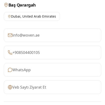
Baş Qərargah
Dubai
,
United Arab Emirates
info@woven.ae
+908504400105
WhatsApp
Veb Saytı Ziyarət Et