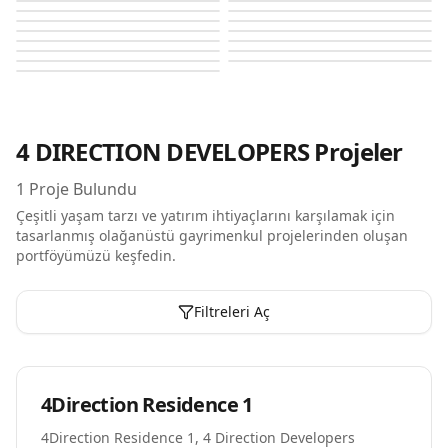
4Direction Residence 1
4Direction Residence 1
4Direction Residence 1
4Direction Residence 1
4Direction Residence 1
4Direction Residence 1
4Direction Residence 1
4Direction Residence 1
4Direction Residence 1
4Direction Residence 1
4Direction Residence 1
4Direction Residence 1
4Direction Residence 1
4Direction Residence 1
4Direction Residence 1
4Direction Residence 1
4Direction Residence 1
4 DIRECTION DEVELOPERS
Projeler
1
Proje Bulundu
Çeşitli yaşam tarzı ve yatırım ihtiyaçlarını karşılamak için
tasarlanmış olağanüstü gayrimenkul projelerinden oluşan
portföyümüzü keşfedin.
Filtreleri Aç
Plan Aşamasında
4Direction Residence 1
4Direction Residence 1, 4 Direction Developers