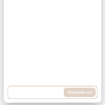
Örnek: 500.000$ bütçem var ve her ay 5.000$ ödeyebilirim.
Downtown Dubai'de tamamlanmış bir konut arıyorum. Yüksek katlı,
havuzlu ve spor salonlu bir daire istiyorum, yaklaşık 400 metrekare...
Eşleşmeleri bul