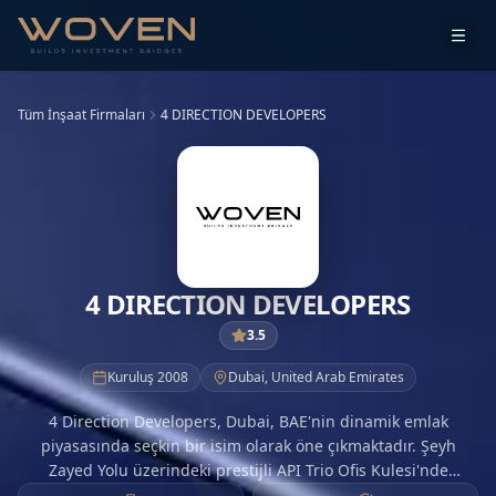
Tüm İnşaat Firmaları
4 DIRECTION DEVELOPERS
4 DIRECTION DEVELOPERS
3.5
Kuruluş
2008
Dubai
,
United Arab Emirates
4 Direction Developers, Dubai, BAE'nin dinamik emlak
piyasasında seçkin bir isim olarak öne çıkmaktadır. Şeyh
Zayed Yolu üzerindeki prestijli API Trio Ofis Kulesi'nde
stratejik bir konumda bulunan şirket, emlak geliştirmede