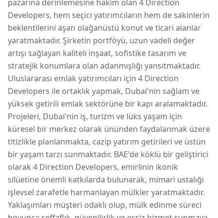
pazarına derinlemesine hakim olan 4 Direction
sağlam bir uzmanlık ve dürüstlük temeliyle desteklenen
Developers, hem seçici yatırımcıların hem de sakinlerin
birinci sınıf fırsatlar sunar. Dubai'nin önde gelen emlak
beklentilerini aşan olağanüstü konut ve ticari alanlar
piyasasında geleceğinizi inşa etmeye kararlı bir ortak
keşfedin.
yaratmaktadır. Şirketin portföyü, uzun vadeli değer
artışı sağlayan kaliteli inşaat, sofistike tasarım ve
stratejik konumlara olan adanmışlığı yansıtmaktadır.
Uluslararası emlak yatırımcıları için 4 Direction
Developers ile ortaklık yapmak, Dubai'nin sağlam ve
yüksek getirili emlak sektörüne bir kapı aralamaktadır.
Projeleri, Dubai'nin iş, turizm ve lüks yaşam için
küresel bir merkez olarak ününden faydalanmak üzere
titizlikle planlanmakta, cazip yatırım getirileri ve üstün
bir yaşam tarzı sunmaktadır. BAE'de köklü bir geliştirici
olarak 4 Direction Developers, emirlinin ikonik
silüetine önemli katkılarda bulunarak, mimari ustalığı
işlevsel zarafetle harmanlayan mülkler yaratmaktadır.
Yaklaşımları müşteri odaklı olup, mülk edinme süreci
boyunca şeffaflık, güvenilirlik ve eşsiz hizmet sunmaya