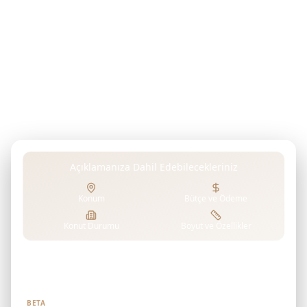
Hayalinizdeki konutu, yatırım hedeflerinizi, bütçenizi
veya tercihlerinizi açıklayın. Gelişmiş Yapay Zeka
Destekli Sistemimiz AL GHURAIR'in projelerini analiz
ederek isteklerinize mükemmel şekilde uyan konutları
bulur.
Açıklamanıza Dahil Edebilecekleriniz
Konum
Bütçe ve Ödeme
Konut Durumu
Boyut ve Özellikler
Ne aradığınızı bize söyleyin
BETA