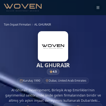
Tüm İnşaat Firmaları
AL GHURAIR
AL GHURAIR
4.5
Kuruluş
1990
Dubai
,
United Arab Emirates
Al Ghurair Development, Birleşik Arap Emirlikleri'nin
gayrimenkul sektöründe önde gelen firmalarından biridir ve
altmış yılı aşkın inşaat deneyimini kullanarak Dubai'deki
kentsel yaşamı yeniden tanımlamaktadır. Modern yaşam