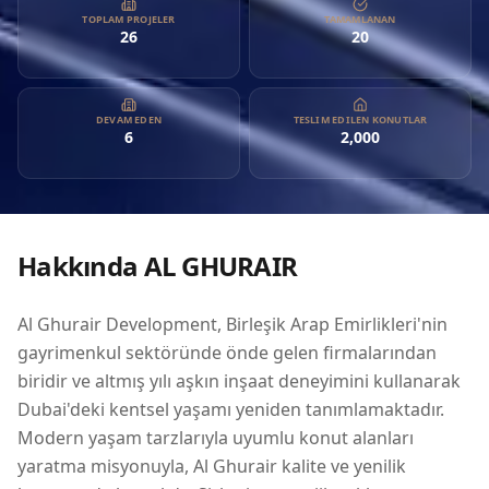
tarzlarıyla uyumlu konut alanları yaratma misyonuyla, Al
TOPLAM PROJELER
TAMAMLANAN
26
20
Ghurair kalite ve yenilik konusunda kararlıdır. Şirketin
stratejik yaklaşımı, mimari mükemmeliyeti vurgulamakla
kalmayıp, aynı zamanda genel kentsel çevreyi de iyileştirerek,
mülk yatırımcıları için arzu edilen bir seçim haline
DEVAM EDEN
TESLIM EDILEN KONUTLAR
6
2,000
gelmektedir. Çeşitli sektörlere yayılmış köklü Al Ghurair ailesi
iş grubunun bir parçası olarak, geliştirme kolu Dubai'nin
büyümesine ve canlılığına önemli katkılarda bulunmaktadır.
Yatırımcılar, Al Ghurair'in rekabetçi bir pazarda kalıcı değer
ve çekicilik vaat eden yüksek kaliteli projeler sunma mirasına
Hakkında
AL GHURAIR
güvenebilir.
Al Ghurair Development, Birleşik Arap Emirlikleri'nin
gayrimenkul sektöründe önde gelen firmalarından
biridir ve altmış yılı aşkın inşaat deneyimini kullanarak
Dubai'deki kentsel yaşamı yeniden tanımlamaktadır.
Modern yaşam tarzlarıyla uyumlu konut alanları
yaratma misyonuyla, Al Ghurair kalite ve yenilik