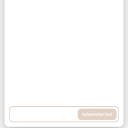
Örnek: 500.000$ bütçem var ve her ay 5.000$ ödeyebilirim.
Downtown Dubai'de tamamlanmış bir konut arıyorum. Yüksek katlı,
havuzlu ve spor salonlu bir daire istiyorum, yaklaşık 400 metrekare...
Eşleşmeleri bul