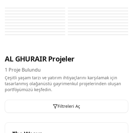
The Weave
The Weave
The Weave
The Weave
The Weave
The Weave
The Weave
The Weave
The Weave
The Weave
The Weave
The Weave
The Weave
The Weave
The Weave
The Weave
The Weave
The Weave
The Weave
The Weave
AL GHURAIR
Projeler
1
Proje Bulundu
Çeşitli yaşam tarzı ve yatırım ihtiyaçlarını karşılamak için
tasarlanmış olağanüstü gayrimenkul projelerinden oluşan
portföyümüzü keşfedin.
Filtreleri Aç
Plan Aşamasında