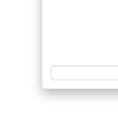
Örnek: 500.000$ bütçem var ve her ay 5.000$ 
yaklaşık 400 metrekare...