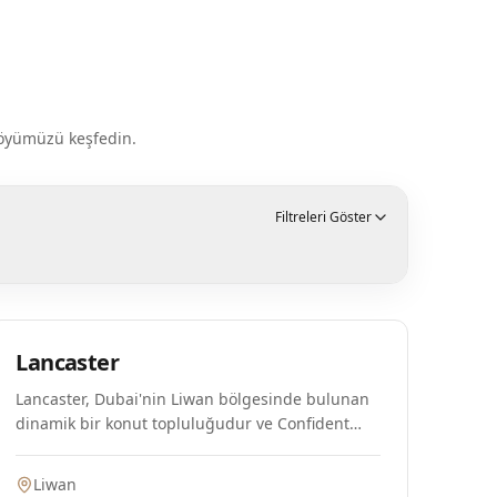
tföyümüzü keşfedin.
Filtreleri Göster
Hazır
Lancaster
Lancaster, Dubai'nin Liwan bölgesinde bulunan
dinamik bir konut topluluğudur ve Confident
Group tarafından geliştirilmiştir. Bu proje, renkli
yaşam alanları ve geniş altyapı fırsatlarının
Liwan
benzersiz bir karışımını sunmaktadır. Sakinler,