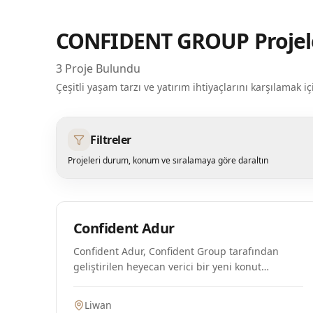
CONFIDENT GROUP
Projel
3
Proje Bulundu
Çeşitli yaşam tarzı ve yatırım ihtiyaçlarını karşılama
Filtreler
Projeleri durum, konum ve sıralamaya göre daraltın
Plan Aşamasında
Confident Adur
Confident Adur, Confident Group tarafından
geliştirilen heyecan verici bir yeni konut
projesidir ve Dubai'nin hareketli Liwan
bölgesinde yer almaktadır. Bu proje, çeşitli
Liwan
yaşam tarzlarına hitap eden özenle tasarlanmış