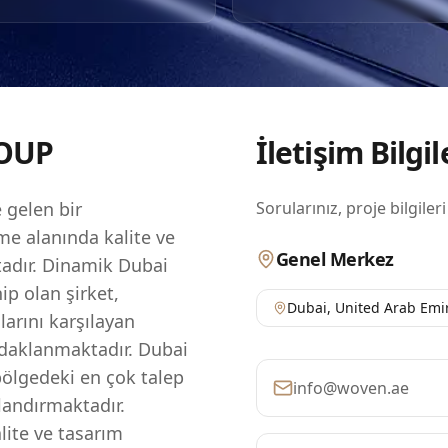
 ve sürdürülebilir uygulamaları kullanma konusunda gurur
müşteri memnuniyetine olan bağlılıklarını yansıtan bir port
'nin gelişen gayrimenkul manzarasına önemli ölçüde katkıda
yi başarıyla tamamlamıştır. Yatırımcılar, Confident Group'un
aynı zamanda dünyanın en kârlı pazarlarından birinde değer
uğuna güvenebilirler.
OUP
İletişim Bilgil
 gelen bir
Sorularınız, proje bilgileri
rme alanında kalite ve
Genel Merkez
adır. Dinamik Dubai
ip olan şirket,
Dubai
,
United Arab Emi
çlarını karşılayan
odaklanmaktadır. Dubai
bölgedeki en çok talep
info@woven.ae
landırmaktadır.
lite ve tasarım