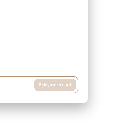
avuzlu ve spor salonlu bir daire istiyorum,
Eşleşmeleri bul