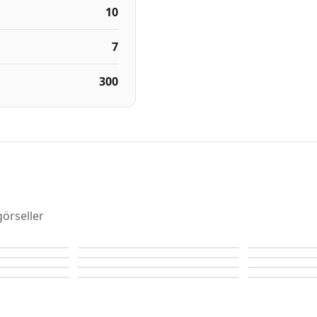
10
7
300
örseller
Confident Preston
Confident Prest
Confident Preston
Confident Prest
Lancaster
Lancaster
Lancaster
Lancaster