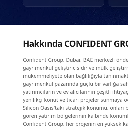
inşaat teknolojilerini
duymaktadır. Kalite ve 
sahip olan şirket, BAE
bulunarak sayısız proje
sadece mülkler değil, 
değer artışı vaadi sund
Hakkında
CONFIDENT GR
Confident Group, Dubai, BAE merkezli önde
gayrimenkul geliştiricisidir ve mülk gelişti
mükemmeliyete olan bağlılığıyla tanınmakt
gayrimenkul pazarında güçlü bir varlığa sah
yatırımcıların ve ev alıcılarının çeşitli ihtiya
yenilikçi konut ve ticari projeler sunmaya 
Silicon Oasis'taki stratejik konumu, onları 
gören yatırım bölgelerinin kalbinde konum
Confident Group, her projenin en yüksek ka