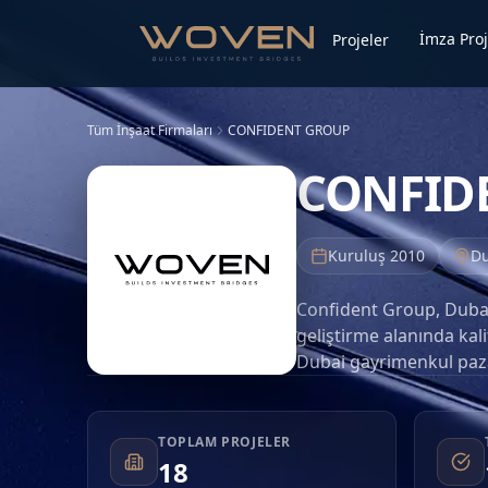
İmza Proj
Projeler
Tüm İnşaat Firmaları
CONFIDENT GROUP
CONFID
Kuruluş
2010
Du
Confident Group, Dubai,
geliştirme alanında kal
Dubai gayrimenkul pazar
alıcılarının çeşitli ihti
odaklanmaktadır. Dubai 
gören yatırım bölgeler
TOPLAM PROJELER
18
projenin en yüksek kali