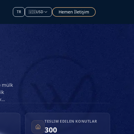
Hemen İletişim
TR
🇺🇸
USD
e mülk
ik
v
k talep
TESLIM EDILEN KONUTLAR
son
300