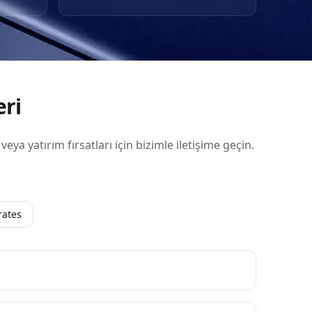
föye
 ve
eri
 veya yatırım fırsatları için bizimle iletişime geçin.
rates