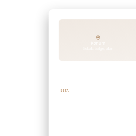
Konum
Sokak, bölge, alan
Ne aradığınızı bize söyleyin
BETA