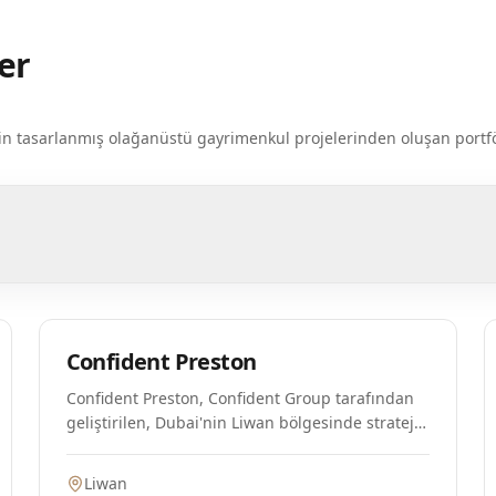
er
k için tasarlanmış olağanüstü gayrimenkul projelerinden oluşan por
Plan Aşamasında
Confident Preston
Confident Preston, Confident Group tarafından
geliştirilen, Dubai'nin Liwan bölgesinde stratejik
bir konumda yer alan yeni bir konut projesidir.
Proje şu anda ön lansman aşamasındadır ve
Liwan
konfor ve kolaylık için tasarlanmış çeşitli