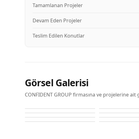
Tamamlanan Projeler
Devam Eden Projeler
Teslim Edilen Konutlar
Görsel Galerisi
CONFIDENT GROUP firmasına ve projelerine ait g
Confident Adur
Confident Adur
Confident Preston
Confident Preston
Lancaster
Lancaster
Lancaster
Lancaster