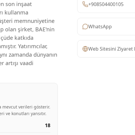
en son inşaat
+908504400105
arı kullanma
üşteri memnuniyetine
WhatsApp
ip olan şirket, BAE'nin
lçüde katkıda
ıştır. Yatırımcılar,
Web Sitesini Ziyaret 
 aynı zamanda dünyanın
r artışı vaadi
 mevcut verileri gösterir.
ri ve konutları yansıtır.
18