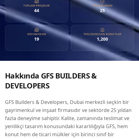
ticari mülkler için birinci sınıf bir seçenek haline gelmiştir.
TOPLAM PROJELER
TAMAMLANAN
44
25
Geniş portföyü, çeşitli yatırım ihtiyaçlarına hitap eden
projeler içermekte olup, onları seçkin mülk yatırımcıları için
ideal bir ortak yapmaktadır. GFS'nin erişimi, Birleşik Arap
Emirlikleri, Birleşik Krallık, Güney Afrika, Umman, Bahreyn,
DEVAM EDEN
TESLIM EDILEN KONUTLAR
19
1,200
Suudi Arabistan, Pakistan ve ABD gibi uluslararası pazarlara
yayılmakta olup, küresel vizyonunu ve uzmanlığını
sergilemektedir. Geliştirmenin her yönünde mükemmeliyeti
önceliklendiren GFS Builders & Developers, Dubai'deki
gayrimenkul standartlarını yeniden tanımlamaya devam
Hakkında
GFS BUILDERS &
etmektedir.
DEVELOPERS
GFS Builders & Developers, Dubai merkezli seçkin bir
gayrimenkul ve inşaat firmasıdır ve sektörde 25 yıldan
fazla deneyime sahiptir. Kalite, zamanında teslimat ve
yenilikçi tasarım konusundaki kararlılığıyla GFS, hem
konut hem de ticari mülkler için birinci sınıf bir