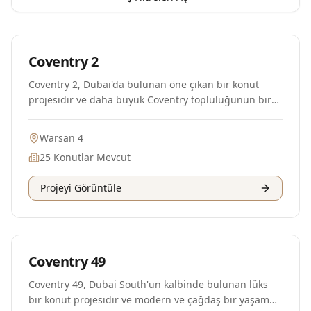
Plan Aşamasında
Coventry 2
Coventry 2, Dubai'da bulunan öne çıkan bir konut
projesidir ve daha büyük Coventry topluluğunun bir
parçasıdır. Modern mimarisi ve yüksek kaliteli
inşaatıyla bilinen bu proje, sakinlerinin yaşam
Warsan 4
deneyimini artırmak için tasarlanmış bir dizi olanak
25
Konutlar Mevcut
sunmaktadır. Proje, farklı yaşam tarzlarına ve
tercihlere hitap eden çeşitli kat planları ve boyutlarda
Projeyi Görüntüle
dairelerden oluşmaktadır. Sakinler, geniş oturma
alanlarının, çağdaş tasarımların ve son teknoloji
olanakların keyfini çıkarabilirler. Coventry 2, iyi bir
bağlantıya sahip bir bölgede stratejik olarak yer
Plan Aşamasında
almakta olup, sakinlerinin Dubai'deki iş merkezleri,
Coventry 49
alışveriş merkezleri, okullar ve sağlık tesisleri gibi
önemli noktalara ulaşmasını kolaylaştırmaktadır.
Coventry 49, Dubai South'un kalbinde bulunan lüks
Topluluk, sakinler arasında etkileşimi teşvik eden
bir konut projesidir ve modern ve çağdaş bir yaşam