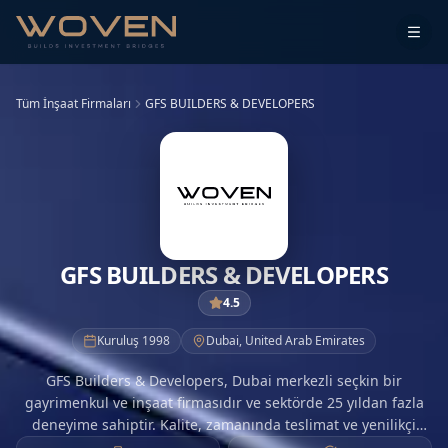
Tüm İnşaat Firmaları
GFS BUILDERS & DEVELOPERS
GFS BUILDERS & DEVELOPERS
4.5
Kuruluş
1998
Dubai
,
United Arab Emirates
GFS Builders & Developers, Dubai merkezli seçkin bir
gayrimenkul ve inşaat firmasıdır ve sektörde 25 yıldan fazla
deneyime sahiptir. Kalite, zamanında teslimat ve yenilikçi
tasarım konusundaki kararlılığıyla GFS, hem konut hem de