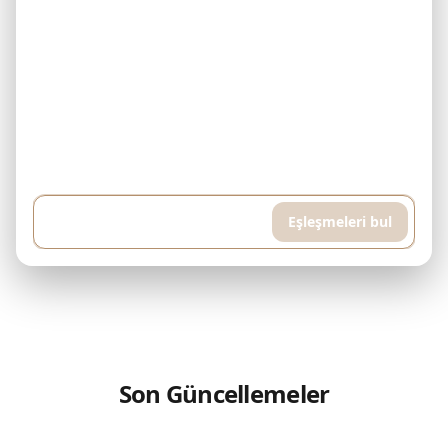
Örnek: 500.000$ bütçem var ve her ay 5.000$ ödeyebilirim.
Downtown Dubai'de tamamlanmış bir konut arıyorum. Yüksek katlı,
havuzlu ve spor salonlu bir daire istiyorum, yaklaşık 400 metrekare...
Eşleşmeleri bul
Son Güncellemeler