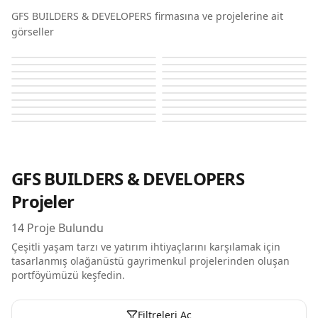
GFS BUILDERS & DEVELOPERS firmasına ve projelerine ait
görseller
Coventry 2
Coventry 2
Coventry 2
Coventry 2
Coventry 2
Coventry 2
Coventry 2
Coventry 2
Coventry 2
Coventry 2
Coventry 2
Coventry 2
Coventry 49
Coventry 49
Coventry 49
Coventry 49
Coventry 49
Coventry 49
Coventry 49
Coventry 66
GFS BUILDERS & DEVELOPERS
Projeler
14
Proje Bulundu
Çeşitli yaşam tarzı ve yatırım ihtiyaçlarını karşılamak için
tasarlanmış olağanüstü gayrimenkul projelerinden oluşan
portföyümüzü keşfedin.
Filtreleri Aç