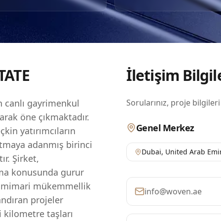
ek kalite ve zarafet standartlarını yansıtmasını sağlamaktadı
ığı, onları uluslararası yatırımcılar için birincil gayrimenkul
i bir oyuncu haline getiriyor. GROVY, portföyünü genişletme
lüks yaşamı yeniden tanımlamaya kararlıdır ve bu da onu
n çekici bir seçenek haline getirmektedir.
TATE
İletişim Bilgil
 canlı gayrimenkul
Sorularınız, proje bilgileri
larak öne çıkmaktadır.
Genel Merkez
kin yatırımcıların
atmaya adanmış birinci
Dubai
,
United Arab Emi
ır. Şirket,
nma konusunda gurur
ve mimari mükemmellik
info@woven.ae
andıran projeler
kilometre taşları