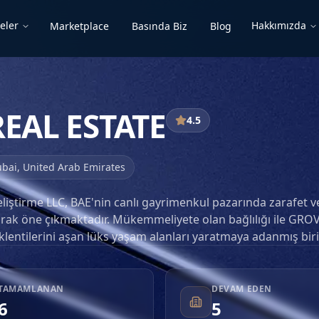
eler
Hakkımızda
Marketplace
Basında Biz
Blog
EAL ESTATE
4.5
bai
,
United Arab Emirates
ştirme LLC, BAE'nin canlı gayrimenkul pazarında zarafet v
larak öne çıkmaktadır. Mükemmeliyete olan bağlılığı ile GROV
eklentilerini aşan lüks yaşam alanları yaratmaya adanmış biri
arak kendini kanıtlamıştır. Şirket, mükemmeliyet ile özdeşleşen
da gurur duymakta olup, detaylara titiz bir dikkat ve mima
utku sergilemektedir. Hayranlık uyandıran projeler yaratma
TAMAMLANAN
DEVAM EDEN
rde yeni kilometre taşları belirlemeyi hedeflemekte ve her
6
5