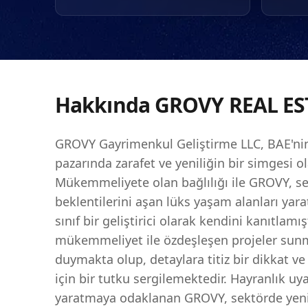
geliştirmesinin en yüks
Dubai'deki stratejik varl
fırsatları arayan öneml
devam ederken, BAE'de 
gayrimenkul yatırımı içi
Hakkında
GROVY REAL ES
GROVY Gayrimenkul Geliştirme LLC, BAE'nin
pazarında zarafet ve yeniliğin bir simgesi o
Mükemmeliyete olan bağlılığı ile GROVY, seç
beklentilerini aşan lüks yaşam alanları yar
sınıf bir geliştirici olarak kendini kanıtlamışt
mükemmeliyet ile özdeşleşen projeler su
duymakta olup, detaylara titiz bir dikkat 
için bir tutku sergilemektedir. Hayranlık uy
yaratmaya odaklanan GROVY, sektörde yeni 