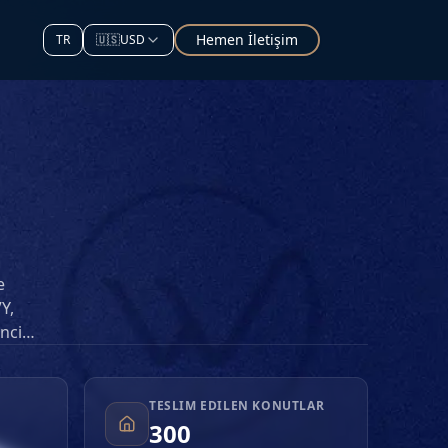
Hemen İletişim
TR
🇺🇸
USD
e
Y,
nci
ri
ya
TESLIM EDILEN KONUTLAR
300