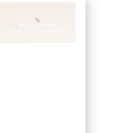
Boyut ve Özellikler
n
Metrekare, kat, havuz, spor salonu