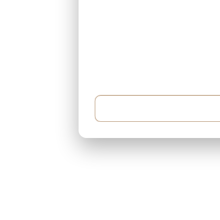
Örnek: 500.000$ bütçem var ve her ay 5.000$ 
yaklaşık 400 metrekare...