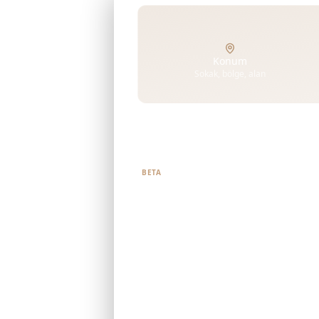
Konum
Sokak, bölge, alan
Ne aradığınızı bize söyleyin
BETA