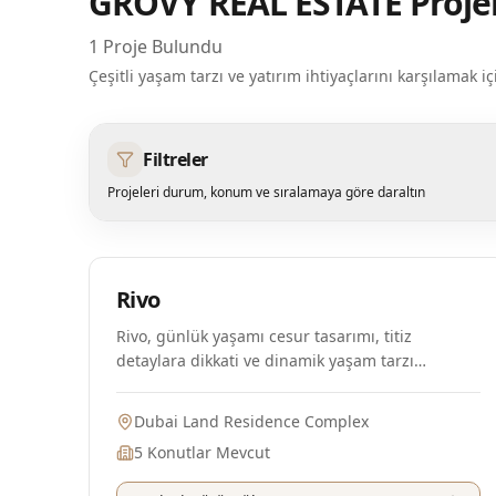
GROVY REAL ESTATE
Proje
1
Proje Bulundu
Çeşitli yaşam tarzı ve yatırım ihtiyaçlarını karşılama
Filtreler
Projeleri durum, konum ve sıralamaya göre daraltın
Plan Aşamasında
Rivo
Rivo, günlük yaşamı cesur tasarımı, titiz
detaylara dikkati ve dinamik yaşam tarzı
sunumlarıyla yeniden tanımlayan modern bir
konut projesidir. Proje, geniş düzenleri,
Dubai Land Residence Complex
premium donanımları ve özenle seçilmiş
5
Konutlar Mevcut
olanaklarıyla Dubai Land Residence Complex'e
taze bir enerji ve modern karakter katmaktadır.