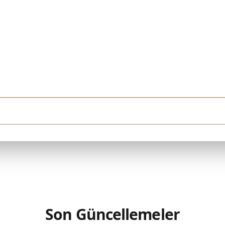
ödeyebilirim. Downtown Dubai'de tamamlanmış bir konut arıyorum. Yüksek katlı, h
Son Güncellemeler