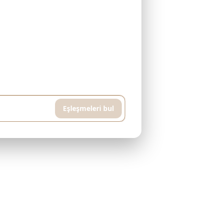
avuzlu ve spor salonlu bir daire istiyorum,
Eşleşmeleri bul