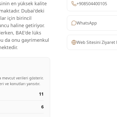
inin en yüksek kalite
+908504400105
amaktadır. Dubai'deki
lar için birincil
WhatsApp
ncu haline getiriyor.
erken, BAE'de lüks
bu da onu gayrimenkul
Web Sitesini Ziyaret 
mektedir.
 mevcut verileri gösterir.
ri ve konutları yansıtır.
11
6