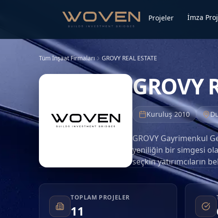
İmza Proj
Projeler
Tüm İnşaat Firmaları
GROVY REAL ESTATE
GROVY R
Kuruluş
2010
Du
GROVY Gayrimenkul Geli
yeniliğin bir simgesi o
seçkin yatırımcıların b
sınıf bir geliştirici ol
projeler sunma konusun
mükemmellik için bir t
TOPLAM PROJELER
11
odaklanan GROVY, sektö