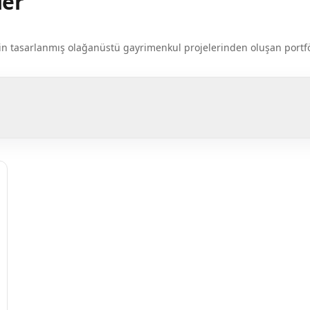
ler
k için tasarlanmış olağanüstü gayrimenkul projelerinden oluşan por