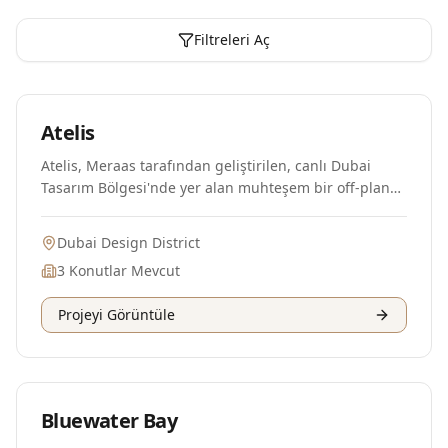
Filtreleri Aç
Plan Aşamasında
Atelis
Atelis, Meraas tarafından geliştirilen, canlı Dubai
Tasarım Bölgesi'nde yer alan muhteşem bir off-plan
konut projesidir. Bu su kenarı simgesi, bölgenin
sanatsal ruhunu yansıtacak şekilde tasarlanmış olup,
Dubai Design District
sakin yaşam ile kentsel canlılığın eşsiz bir karışımını
3
Konutlar Mevcut
sunmaktadır. Ünlü Skidmore, Owings & Merrill
tarafından tasarlanan Atelis, çöl çiçeklerinin
Projeyi Görüntüle
yapraklarını andıran kıvrımlı balkonları ile akıcı ve
organik bir cephe oluşturuyor. Sakinlerine şelale
havuzları, yemyeşil bahçeler ve iyi donanımlı bir spor
salonu gibi lüks olanaklar sunmaktadır. Dubai Creek
Plan Aşamasında
ve Burj Khalifa ile Dubai Mall gibi ikonik simgelere
Bluewater Bay
yakın stratejik bir konumda bulunan Atelis,