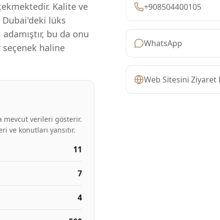
ekmektedir. Kalite ve
+908504400105
 Dubai'deki lüks
 adamıştır, bu da onu
WhatsApp
ir seçenek haline
Web Sitesini Ziyaret 
 mevcut verileri gösterir.
ri ve konutları yansıtır.
11
7
4