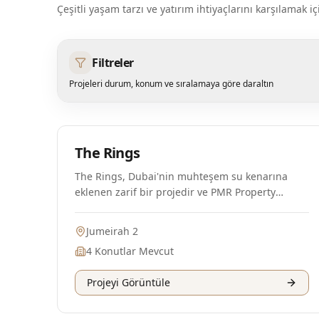
Çeşitli yaşam tarzı ve yatırım ihtiyaçlarını karşılama
Filtreler
Projeleri durum, konum ve sıralamaya göre daraltın
Plan Aşamasında
The Rings
The Rings, Dubai'nin muhteşem su kenarına
eklenen zarif bir projedir ve PMR Property
tarafından geliştirilmiştir. Bu lüks proje, sadece
12 özel birim içeren iki dikkat çekici alçak katlı
Jumeirah 2
bina sunmaktadır. Dünyaca ünlü tasarımlarıyla
4
Konutlar Mevcut
tanınan Foster + Partners tarafından tasarlanan
The Rings, sadece bir konut projesi değil, aynı
Projeyi Görüntüle
zamanda mimarlık harikasıdır. Bu olağanüstü
projeye, Emirati sanatçı Mattar Bin Lahej'in
sanatsal dokunuşu eklenerek, benzersiz eserleri