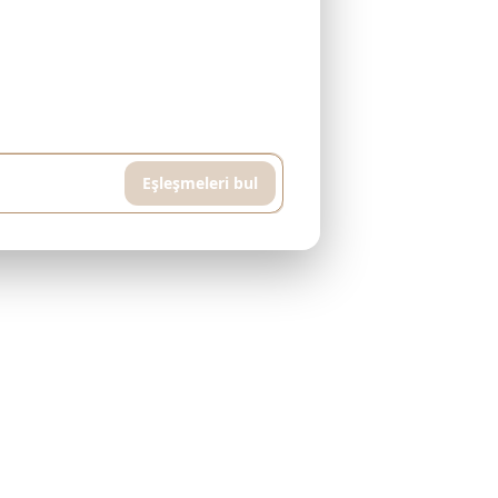
avuzlu ve spor salonlu bir daire istiyorum,
Eşleşmeleri bul