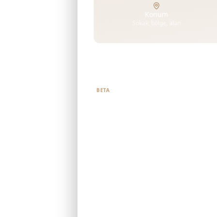
Konum
Sokak, bölge, alan
Ne aradığınızı bize söyleyin
BETA