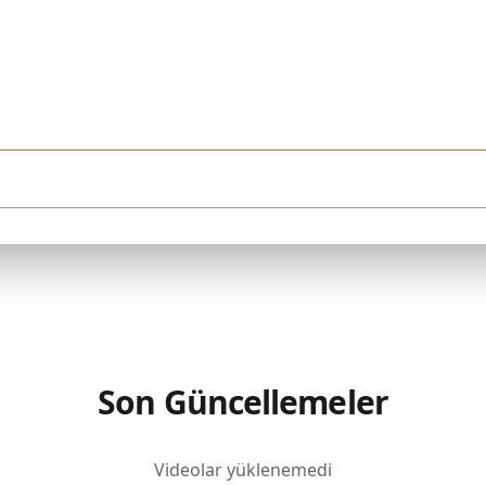
ödeyebilirim. Downtown Dubai'de tamamlanmış bir konut arıyorum. Yüksek katlı, h
Son Güncellemeler
Videolar yüklenemedi