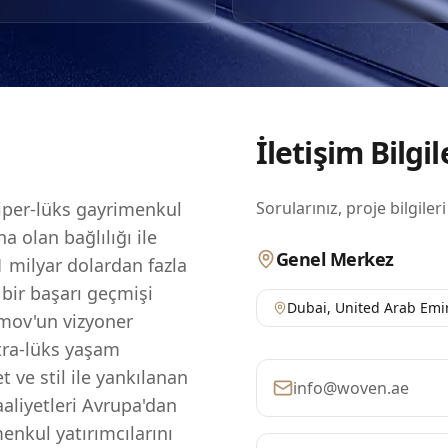
ekmektedir. Kalite ve yenilikçi tasarıma odaklanan PMR Proper
 geleceğini şekillendirmeye kendini adamıştır, bu da onu s
rece çekici bir seçenek haline getirmektedir.
İletişim Bilgil
hiper-lüks gayrimenkul
Sorularınız, proje bilgileri
a olan bağlılığı ile
Genel Merkez
1 milyar dolardan fazla
 bir başarı geçmişi
Dubai
,
United Arab Emi
mov'un vizyoner
ltra-lüks yaşam
 ve stil ile yankılanan
info@woven.ae
aaliyetleri Avrupa'dan
enkul yatırımcılarını