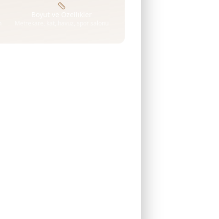
Boyut ve Özellikler
n
Metrekare, kat, havuz, spor salonu