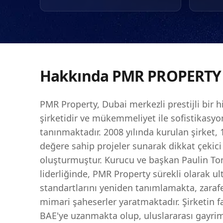
fırsatları arayışında ç
Dubai'deki lüks yaşamın
yatırımcılar için son de
Hakkında
PMR PROPERTY
PMR Property, Dubai merkezli prestijli bir 
şirketidir ve mükemmeliyet ile sofistikasyon
tanınmaktadır. 2008 yılında kurulan şirket, 
değere sahip projeler sunarak dikkat çekici
oluşturmuştur. Kurucu ve başkan Paulin To
liderliğinde, PMR Property sürekli olarak u
standartlarını yeniden tanımlamakta, zarafet
mimari şaheserler yaratmaktadır. Şirketin f
BAE'ye uzanmakta olup, uluslararası gayrim