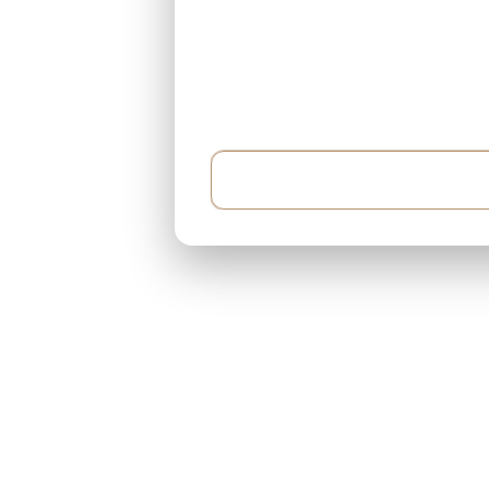
Örnek: 500.000$ bütçem var ve her ay 5.000$ 
yaklaşık 400 metrekare...