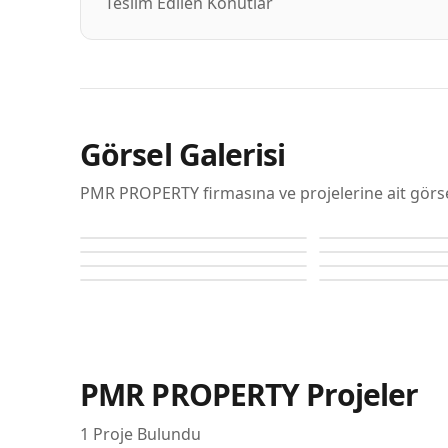
Teslim Edilen Konutlar
Görsel Galerisi
PMR PROPERTY firmasına ve projelerine ait görse
The Rings
The Rings
The Rings
The Rings
The Rings
The Rings
The Rings
The Rings
PMR PROPERTY
Projeler
1
Proje Bulundu