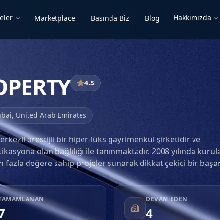
eler
Hakkımızda
Marketplace
Basında Biz
Blog
OPERTY
4.5
bai
,
United Arab Emirates
kezli prestijli bir hiper-lüks gayrimenkul şirketidir ve
ikasyona olan bağlılığı ile tanınmaktadır. 2008 yılında kurul
n fazla değere sahip projeler sunarak dikkat çekici bir başar
 Kurucu ve başkan Paulin Tomov'un vizyoner liderliğinde, 
 ultra-lüks yaşam standartlarını yeniden tanımlamakta, zara
ri şaheserler yaratmaktadır. Şirketin faaliyetleri Avrupa'dan
TAMAMLANAN
DEVAM EDEN
 uluslararası gayrimenkul yatırımcılarını premium gayrime
7
4