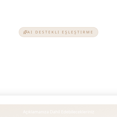
AI DESTEKLI EŞLEŞTIRME
onutunuzu Bulun
PM
u, yatırım hedeflerinizi, bütçenizi veya tercihlerinizi
kli Sistemimiz PMR PROPERTY'in projelerini analiz ede
mükemmel şekilde uyan konutları bulur.
Açıklamanıza Dahil Edebilecekleriniz