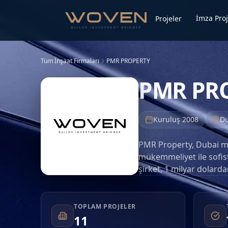
İmza Proj
Projeler
Tüm İnşaat Firmaları
PMR PROPERTY
PMR PR
Kuruluş
2008
Du
PMR Property, Dubai mer
mükemmeliyet ile sofist
şirket, 1 milyar dolarda
geçmişi oluşturmuştur.
Property sürekli olarak
stil ile yankılanan mima
TOPLAM PROJELER
11
BAE'ye uzanmakta olup,