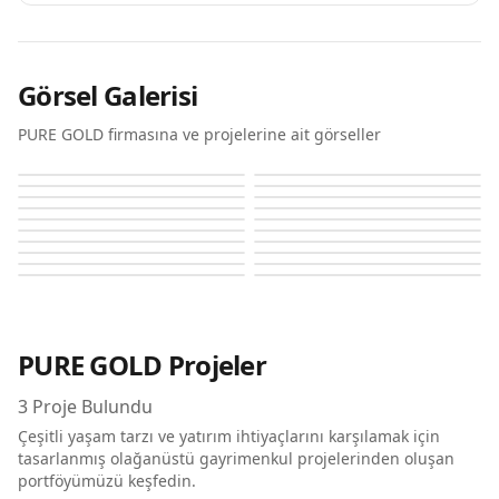
Görsel Galerisi
PURE GOLD firmasına ve projelerine ait görseller
Pg Maison
Pg Maison
Pg Maison
Pg Maison
Pg Maison
Pg Maison
Pg Maison
Pg Maison
Pg Maison
Pg Maison
Pg Maison
Pg Maison
Pg One At Al Furjan
Pg One At Al Furjan
Pg One At Al Furjan
Pg One At Al Furjan
Pg One At Al Furjan
Pg One At Al Furjan
Pg One At Al Furjan
Pg One At Al Furjan
PURE GOLD
Projeler
3
Proje Bulundu
Çeşitli yaşam tarzı ve yatırım ihtiyaçlarını karşılamak için
tasarlanmış olağanüstü gayrimenkul projelerinden oluşan
portföyümüzü keşfedin.