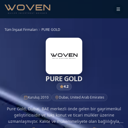
Tüm İnşaat Firmaları
PURE GOLD
PURE GOLD
4.2
Kuruluş
2010
Dubai
,
United Arab Emirates
Pure Gold, Dubai, BAE merkezli önde gelen bir gayrimenkul
geliştiricisidir ve lüks konut ve ticari mülkler üzerine
uzmanlaşmıştır. Kalite ve mükemmeliyete olan bağlılığıyla,
Pure Gold, yatırımcıların ve ev sahiplerinin çeşitli ihtiyaçlarını