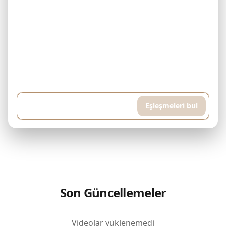
Örnek: 500.000$ bütçem var ve her ay 5.000$ ödeyebilirim.
Downtown Dubai'de tamamlanmış bir konut arıyorum. Yüksek katlı,
havuzlu ve spor salonlu bir daire istiyorum, yaklaşık 400 metrekare...
Eşleşmeleri bul
Son Güncellemeler
Videolar yüklenemedi