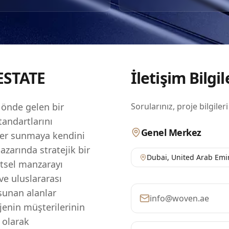
uzmanlığı yansıtan bir portföy ile Takmeel Gayrimenkul, BAE
 güvenilir bir isimdir ve mükemmeliyete ve sürdürülebilir
ile tanınmaktadır.
ESTATE
İletişim Bilgil
önde gelen bir
Sorularınız, proje bilgileri
standartlarını
Genel Merkez
ler sunmaya kendini
zarında stratejik bir
Dubai
,
United Arab Emi
ntsel manzarayı
ve uluslararası
 sunan alanlar
info@woven.ae
jenin müşterilerinin
l olarak