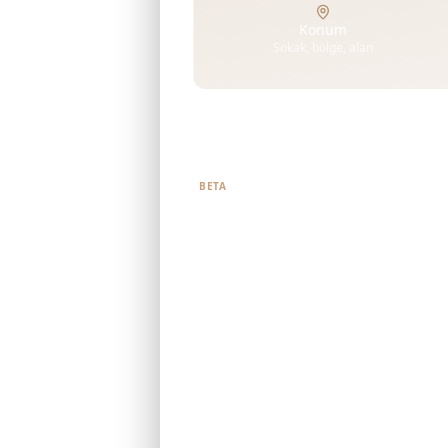
Konum
Sokak, bölge, alan
Ne aradığınızı bize söyleyin
BETA