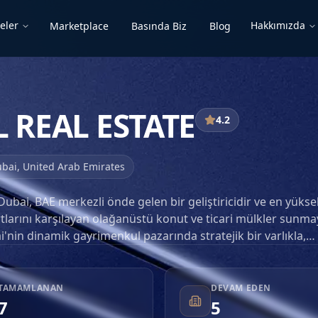
eler
Hakkımızda
Marketplace
Basında Biz
Blog
 REAL ESTATE
4.2
bai
,
United Arab Emirates
bai, BAE merkezli önde gelen bir geliştiricidir ve en yükse
artlarını karşılayan olağanüstü konut ve ticari mülkler sunm
i'nin dinamik gayrimenkul pazarında stratejik bir varlıkla,
alnızca kentsel manzarayı geliştirmekle kalmayıp aynı za
tırımcılar için önemli yatırım potansiyeli sunan alanlar yara
 her projenin müşterilerinin çeşitli ihtiyaçlarını karşılayaca
TAMAMLANAN
DEVAM EDEN
arlandığından emin olarak müşteri odaklı yaklaşımıyla
7
5