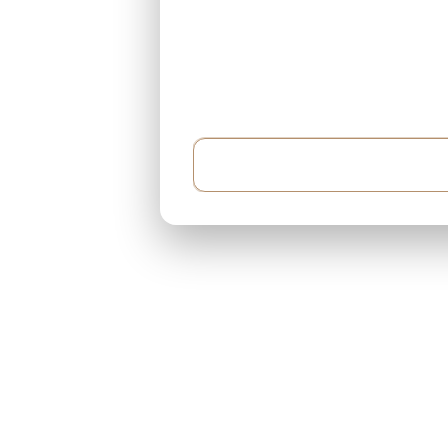
Örnek: 500.000$ bütçem var ve her ay 5.000$ 
yaklaşık 400 metrekare...