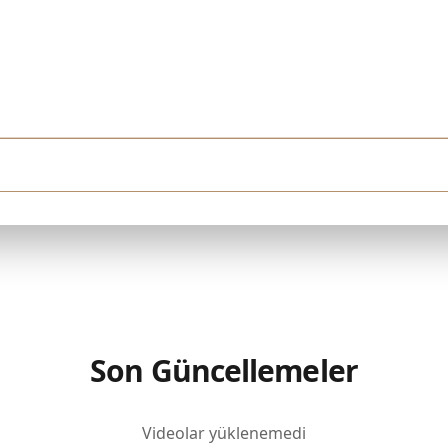
ödeyebilirim. Downtown Dubai'de tamamlanmış bir konut arıyorum. Yüksek katlı, h
Son Güncellemeler
Videolar yüklenemedi