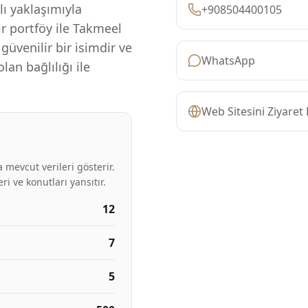
ı yaklaşımıyla
+908504400105
r portföy ile Takmeel
venilir bir isimdir ve
WhatsApp
an bağlılığı ile
Web Sitesini Ziyaret 
 mevcut verileri gösterir.
ri ve konutları yansıtır.
12
7
5