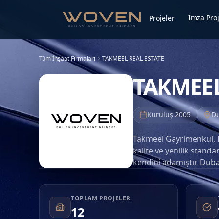
İmza Proj
Projeler
Tüm İnşaat Firmaları
TAKMEEL REAL ESTATE
TAKMEEL
Kuruluş
2005
Du
Takmeel Gayrimenkul, Du
kalite ve yenilik stand
kendini adamıştır. Duba
Takmeel Gayrimenkul, y
yerel ve uluslararası ya
odaklanmaktadır. Şirket,
TOPLAM PROJELER
12
şekilde özel olarak tas