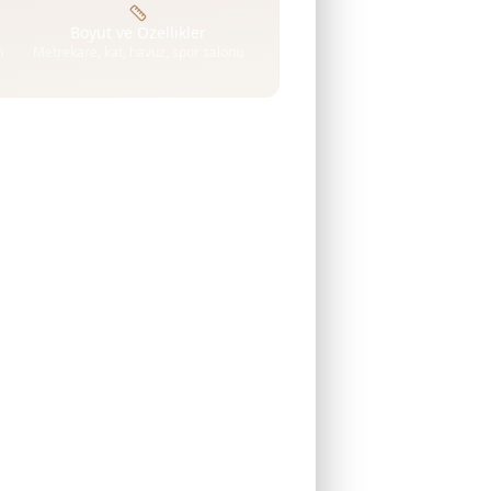
Boyut ve Özellikler
n
Metrekare, kat, havuz, spor salonu