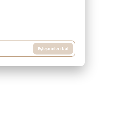
avuzlu ve spor salonlu bir daire istiyorum,
Eşleşmeleri bul