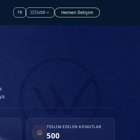
Hemen İletişim
TR
🇺🇸
USD
k
aya
manda
tmaya
k
TESLIM EDILEN KONUTLAR
500