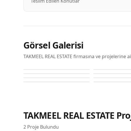
Teslim Edilen Konutlar
Görsel Galerisi
TAKMEEL REAL ESTATE firmasına ve projelerine ai
Divine Al Barari
Divine Al Barari
Divine Al Barari
Divine Al Barari
Divine Al Barari
Divine Al Barari
Divine Al Barari
Divine Al Barari
TAKMEEL REAL ESTATE
Pro
2
Proje Bulundu