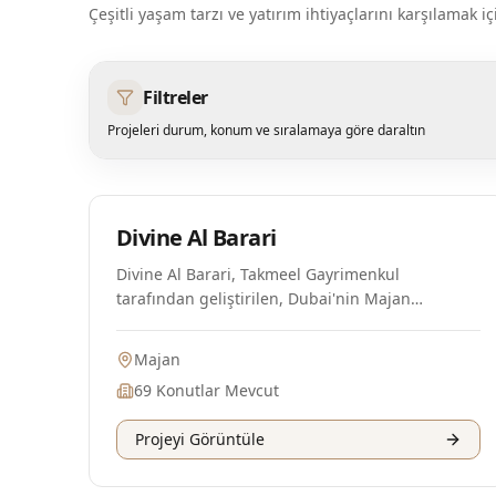
Çeşitli yaşam tarzı ve yatırım ihtiyaçlarını karşılama
Filtreler
Projeleri durum, konum ve sıralamaya göre daraltın
Plan Aşamasında
Divine Al Barari
Divine Al Barari, Takmeel Gayrimenkul
tarafından geliştirilen, Dubai'nin Majan
bölgesinin kalbinde yer alan muhteşem bir
inşaat projesidir. Bu proje, 438 sqft'ten başlayan
Majan
minimum alanlara sahip 69 özenle tasarlanmış
69
Konutlar Mevcut
daire ile doğa ve modern yaşamın eşsiz bir
karışımını sunmaktadır. Sakin bir yaşam tarzını,
Projeyi Görüntüle
çevresindeki yeşil alanlar ve huzurlu
manzaralarla birleştiren bu projede, sakinler
büyük alışveriş merkezlerine, okullara ve