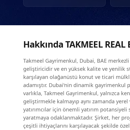
övünmektedir. Hırs ve 
gayrimenkul sektöründe
gelişime olan bağlılığı 
Hakkında
TAKMEEL REAL 
Takmeel Gayrimenkul, Dubai, BAE merkezli 
geliştiricidir ve en yüksek kalite ve yenilik 
karşılayan olağanüstü konut ve ticari mülk
adamıştır. Dubai'nin dinamik gayrimenkul pa
varlıkla, Takmeel Gayrimenkul, yalnızca ke
geliştirmekle kalmayıp aynı zamanda yerel 
yatırımcılar için önemli yatırım potansiyeli
yaratmaya odaklanmaktadır. Şirket, her pro
çeşitli ihtiyaçlarını karşılayacak şekilde öze