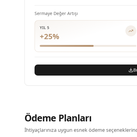
Sermaye Değer Artışı
YIL 5
+
25
%
B
Ödeme Planları
İhtiyaçlarınıza uygun esnek ödeme seçeneklerin