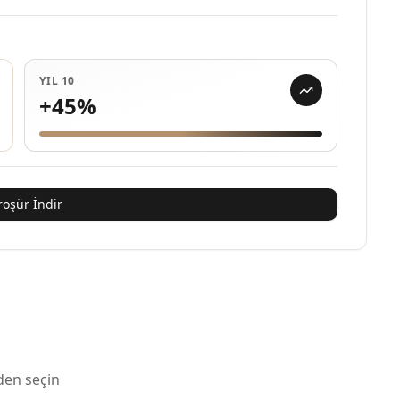
YIL 10
+
45
%
roşür İndir
den seçin