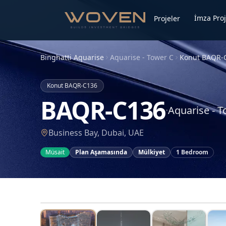
İmza Proj
Projeler
Binghatti Aquarise
Aquarise - Tower C
Konut
BAQR-
Konut
BAQR-C136
BAQR-C136
·
Aquarise - 
Business Bay, Dubai, UAE
Müsait
Plan Aşamasında
Mülkiyet
1 Bedroom
1
/
15