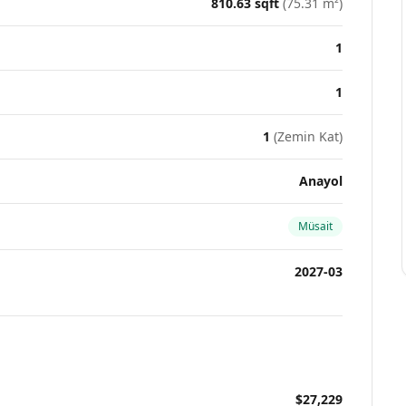
810.63
sqft
(
75.31
m²)
1
1
1
(
Zemin Kat
)
Anayol
Müsait
2027-03
$27,229