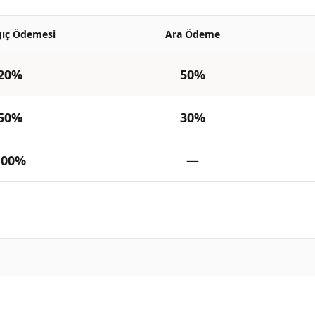
gıç Ödemesi
Ara Ödeme
20%
50%
50%
30%
100%
—