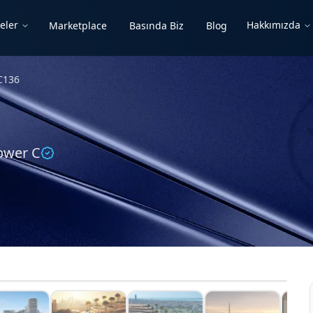
eler
Hakkımızda
Marketplace
Basında Biz
Blog
C136
Tower C