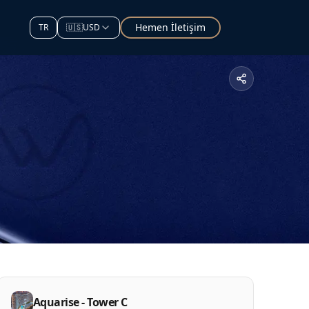
Hemen İletişim
TR
🇺🇸
USD
Aquarise - Tower C