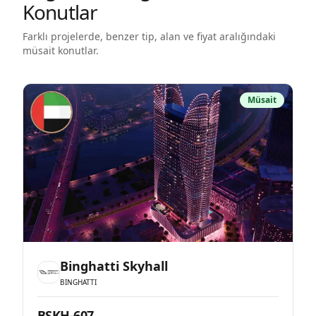
Konutlar
Farklı projelerde, benzer tip, alan ve fiyat aralığındaki
müsait konutlar.
Müsait
Binghatti Skyhall
BINGHATTI
BSKH-607
O