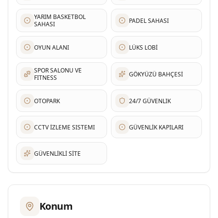
YARIM BASKETBOL
PADEL SAHASI
SAHASI
OYUN ALANI
LÜKS LOBİ
SPOR SALONU VE
GÖKYÜZÜ BAHÇESİ
FITNESS
OTOPARK
24/7 GÜVENLIK
CCTV İZLEME SISTEMI
GÜVENLİK KAPILARI
GÜVENLİKLİ SİTE
Konum