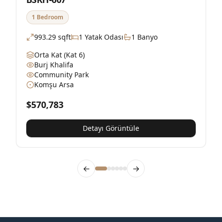
1 Bedroom
993.29
sqft
1
Yatak Odası
1
Banyo
Orta Kat
(Kat 6)
Burj Khalifa
Community Park
Komşu Arsa
$570,783
$
Detayı Görüntüle
←
→