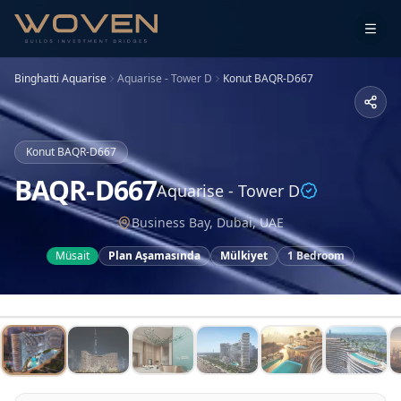
Binghatti Aquarise
Aquarise - Tower D
Konut
BAQR-D667
Konut
BAQR-D667
BAQR-D667
Aquarise - Tower D
Business Bay, Dubai, UAE
Müsait
Plan Aşamasında
Mülkiyet
1 Bedroom
1
/
15