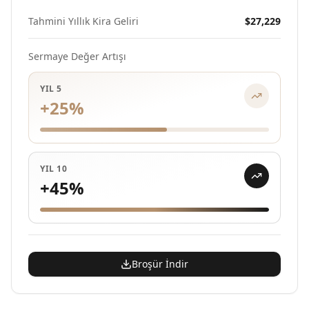
Tahmini Yıllık Kira Geliri
$27,229
Sermaye Değer Artışı
YIL 5
+
25
%
YIL 10
+
45
%
Broşür İndir