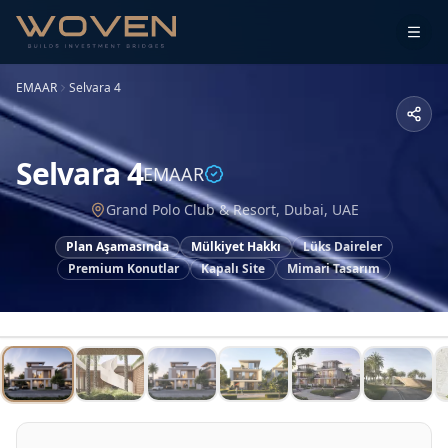
EMAAR
Selvara 4
Selvara 4
EMAAR
Grand Polo Club & Resort, Dubai, UAE
Plan Aşamasında
Mülkiyet Hakkı
Lüks Daireler
Premium Konutlar
Kapalı Site
Mimari Tasarım
1
/
20