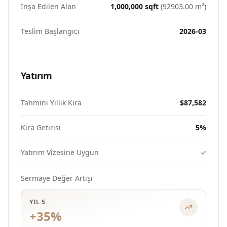
İnşa Edilen Alan
1,000,000
sqft
(
92903.00
m²)
Teslim Başlangıcı
2026-03
Yatırım
Tahmini Yıllık Kira
$87,582
Kira Getirisi
5
%
Yatırım Vizesine Uygun
✓
Sermaye Değer Artışı
YIL 5
+
35
%