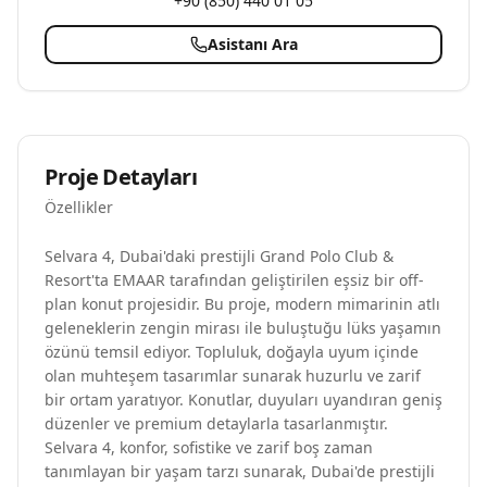
+90 (850) 440 01 05
Asistanı Ara
Proje Detayları
Özellikler
Selvara 4, Dubai'daki prestijli Grand Polo Club &
Resort'ta EMAAR tarafından geliştirilen eşsiz bir off-
plan konut projesidir. Bu proje, modern mimarinin atlı
geleneklerin zengin mirası ile buluştuğu lüks yaşamın
özünü temsil ediyor. Topluluk, doğayla uyum içinde
olan muhteşem tasarımlar sunarak huzurlu ve zarif
bir ortam yaratıyor. Konutlar, duyuları uyandıran geniş
düzenler ve premium detaylarla tasarlanmıştır.
Selvara 4, konfor, sofistike ve zarif boş zaman
tanımlayan bir yaşam tarzı sunarak, Dubai'de prestijli