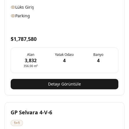
Lüks Giriş
Parking
$1,787,580
Alan
Yatak Odası
Banyo
3,832
4
4
356.00
m²
Detayı Görüntüle
Yeni
Müsait
GP Selvara 4-V-6
1+1