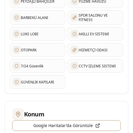
PEYZAJLI BAHÇELER
YÜZME HAVUZU
SPOR SALONU VE
BARBEKÜ ALANI
FITNESS
LÜKS LOBİ
AKILLI EV SİSTEMİ
OTOPARK
HİZMETÇİ ODASI
7/24 Güvenlik
CCTV İZLEME SISTEMI
GÜVENLİK KAPILARI
Konum
Google Haritalar’da Görüntüle