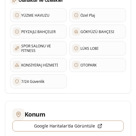
Olanaklar ve Özellikler
YÜZME HAVUZU
Özel Plaj
PEYZAJLI BAHÇELER
GÖKYÜZÜ BAHÇESI
SPOR SALONU VE
LÜKS LOBİ
FITNESS
KONSİYERAJ HİZMETİ
OTOPARK
7/24 Güvenlik
Konum
Google Haritalar’da Görüntüle