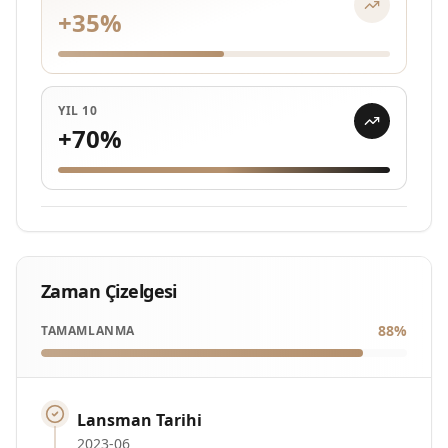
+
35
%
YIL 10
+
70
%
Zaman Çizelgesi
88
%
TAMAMLANMA
Lansman Tarihi
2023-06