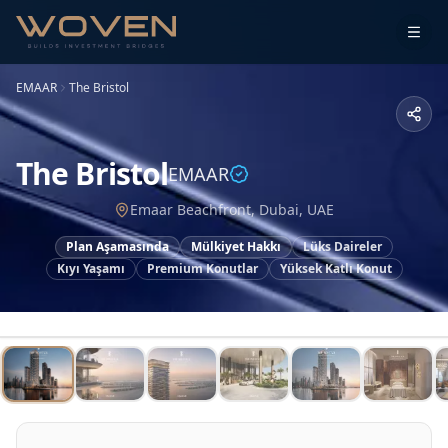
EMAAR
The Bristol
The Bristol
EMAAR
Emaar Beachfront, Dubai, UAE
Plan Aşamasında
Mülkiyet Hakkı
Lüks Daireler
Kıyı Yaşamı
Premium Konutlar
Yüksek Katlı Konut
1
/
17