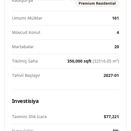
Kateqoriya
Premium Residential
Ümumi Mülklər
161
Mövcud Konut
4
Mərtəbələr
20
Tikilmiş Sahə
350,000
sqft
(
32516.05
m²)
Təhvil Başlayır
2027-01
Investisiya
Təxmini İllik İcarə
$77,221
İcarə Gəliri
5
%