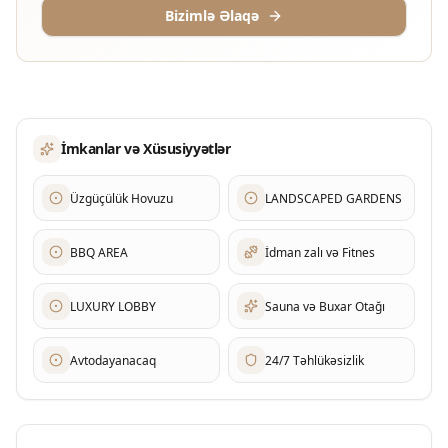
Bizimlə Əlaqə
İmkanlar və Xüsusiyyətlər
Üzgüçülük Hovuzu
LANDSCAPED GARDENS
BBQ AREA
İdman zalı və Fitnes
LUXURY LOBBY
Sauna və Buxar Otağı
Avtodayanacaq
24/7 Təhlükəsizlik