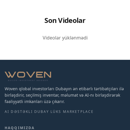
Son Videolar
Videolar yüklənmədi
Woven qlobal investorları Dubayın ən etibarlı tərtibatçıları ilə
birləşdirir, seçilmiş inventar, məlumat və AI-nı birləşdirərək
fəaliyyətli imkanları üzə çıkarır.
AI DƏSTƏKLI DUBAY LÜKS MARKETPLACE
HAQQIMIZDA