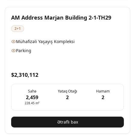
Yeni
Mövcud
AM Address Marjan Building 2-1-TH29
2+1
Mühafizəli Yaşayış Kompleksi
Parking
$2,310,112
Sahə
Yataq Otağı
Hamam
2,459
2
2
228.45
m²
Ətraflı bax