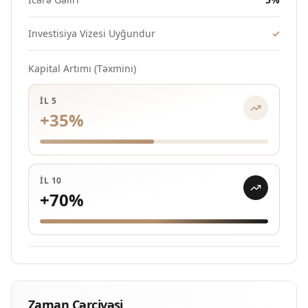
Investisiya Vizesi Uyğundur
✓
Kapital Artımı (Təxmini)
İL 5
+
35
%
İL 10
+
70
%
Zaman Çərçivəsi