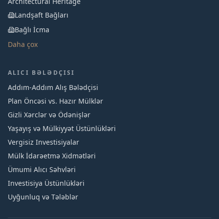
Architectural Heritage
Landşaft Bağları
Bağlı İcma
Daha çox
ALICI BƏLƏDÇISI
Addım-Addım Alış Bələdçisi
Plan Öncəsi vs. Hazır Mülklər
Gizli Xərclər və Ödənişlər
Yaşayış və Mülkiyyət Üstünlükləri
Vergisiz Investisiyalar
Mülk İdarəetmə Xidmətləri
Ümumi Alıcı Səhvləri
Investisiya Üstünlükləri
Uyğunluq və Tələblər