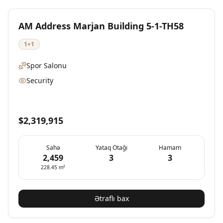
Yeni
Mövcud
AM Address Marjan Building 5-1-TH58
1+1
Spor Salonu
Security
$2,319,915
Sahə
Yataq Otağı
Hamam
2,459
3
3
228.45
m²
Ətraflı bax