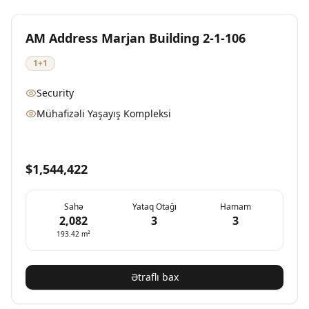
Yeni
Mövcud
AM Address Marjan Building 2-1-106
1+1
Security
Mühafizəli Yaşayış Kompleksi
$1,544,422
Sahə
Yataq Otağı
Hamam
2,082
3
3
193.42
m²
Ətraflı bax