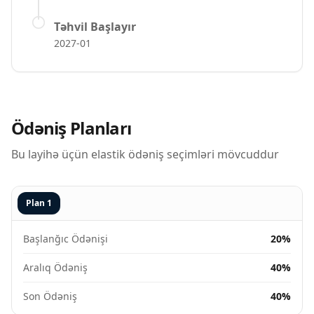
Təhvil Başlayır
2027-01
Ödəniş Planları
Bu layihə üçün elastik ödəniş seçimləri mövcuddur
Plan
1
Başlanğıc Ödənişi
20%
Aralıq Ödəniş
40%
Son Ödəniş
40%