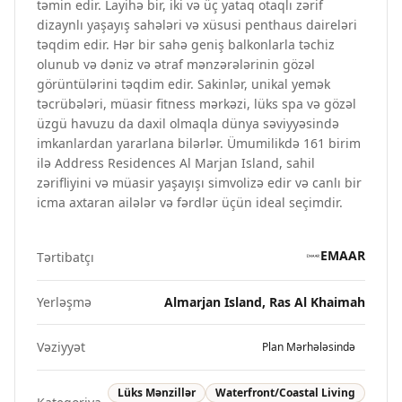
təmin edir. Layihə bir, iki və üç yataq otaqlı zərif
dizaynlı yaşayış sahələri və xüsusi penthaus daireləri
təqdim edir. Hər bir sahə geniş balkonlarla təchiz
olunub və dəniz və ətraf mənzərələrinin gözəl
görüntülərini təqdim edir. Sakinlər, unikal yemək
təcrübələri, müasir fitness mərkəzi, lüks spa və gözəl
üzgü havuzu da daxil olmaqla dünya səviyyəsində
imkanlardan yararlana bilərlər. Ümumilikdə 161 birim
ilə Address Residences Al Marjan Island, sahil
zərifliyini və müasir yaşayışı simvolizə edir və canlı bir
icma axtaran ailələr və fərdlər üçün ideal seçimdir.
EMAAR
Tərtibatçı
Yerləşmə
Almarjan Island, Ras Al Khaimah
Vəziyyət
Plan Mərhələsində
Lüks Mənzillər
Waterfront/Coastal Living