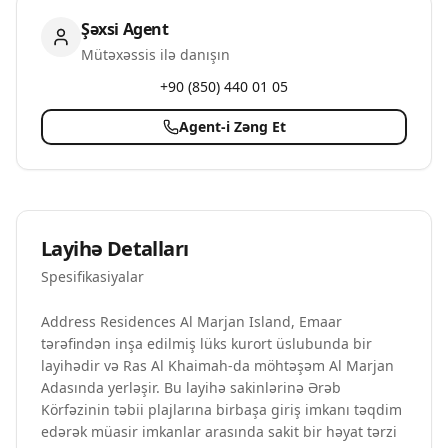
Şəxsi Agent
Mütəxəssis ilə danışın
+90 (850) 440 01 05
Agent-i Zəng Et
Layihə Detalları
Spesifikasiyalar
Address Residences Al Marjan Island, Emaar
tərəfindən inşa edilmiş lüks kurort üslubunda bir
layihədir və Ras Al Khaimah-da möhtəşəm Al Marjan
Adasında yerləşir. Bu layihə sakinlərinə Ərəb
Körfəzinin təbii plajlarına birbaşa giriş imkanı təqdim
edərək müasir imkanlar arasında sakit bir həyat tərzi