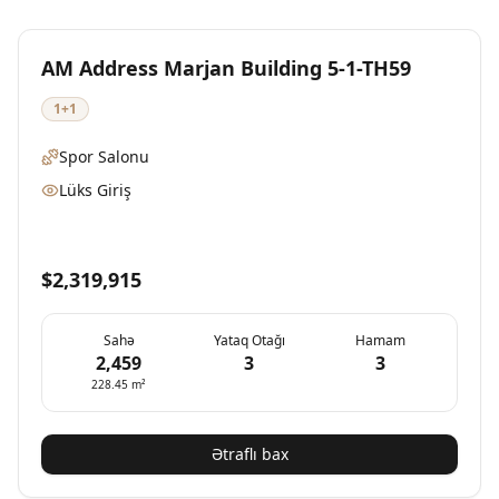
Yeni
Mövcud
AM Address Marjan Building 5-1-TH59
1+1
Spor Salonu
Lüks Giriş
$2,319,915
Sahə
Yataq Otağı
Hamam
2,459
3
3
228.45
m²
Ətraflı bax