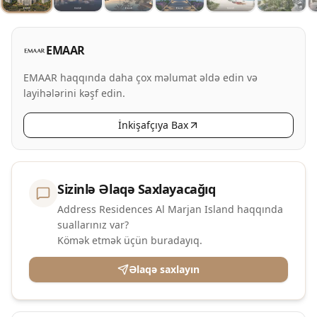
EMAAR
EMAAR haqqında daha çox məlumat əldə edin və
layihələrini kəşf edin.
İnkişafçıya Bax
Sizinlə Əlaqə Saxlayacağıq
Address Residences Al Marjan Island haqqında
suallarınız var?
Kömək etmək üçün buradayıq.
Əlaqə saxlayın