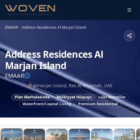
EMAAR
Address Residences Al Marjan Island
Address Residences Al
Marjan Island
EMAAR
Almarjan Island, Ras Al Khaimah, UAE
Plan Mərhələsində
Mülkiyyət Hüququ
Lüks Mənzillər
Waterfront/Coastal Living
Premium Residential
1
/
13