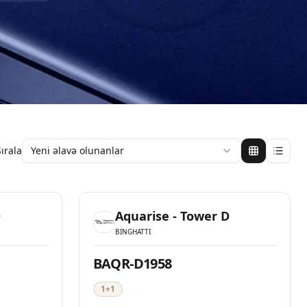
Sırala
Yeni əlavə olunanlar
Mövcud
Mövcud
D
Aquarise - Tower D
BINGHATTI
BAQR-D1958
1+1