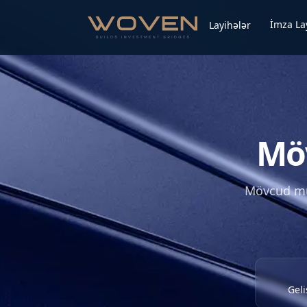
İmza La
Layihələr
Möv
Mövcud mül
Geli