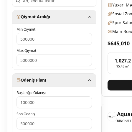
Yuxarı Mə
Sosial Zo
Qiymət Aralığı
Spor Salo
Min Qiymət
Main Roa
$645,010
Max Qiymət
1,027.2
95.43
m²
Ödəniş Planı
Başlanğıc Ödənişi
Aquar
Son Ödəniş
BINGHATT