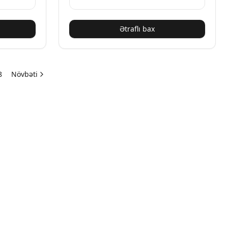
Ətraflı bax
8
Növbəti
ox səhifə