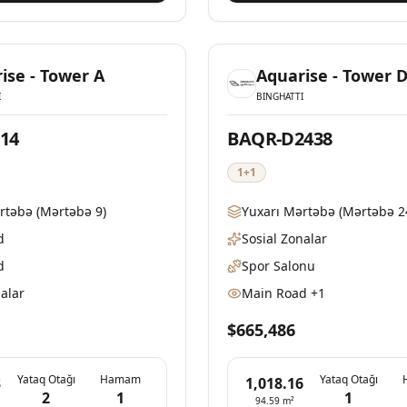
Mövcud
ise - Tower A
Aquarise - Tower 
I
BINGHATTI
14
BAQR-D2438
1+1
rtəbə
(Mərtəbə 9)
Yuxarı Mərtəbə
(Mərtəbə 2
d
Sosial Zonalar
d
Spor Salonu
nalar
Main Road
+1
$665,486
Yataq Otağı
Hamam
Yataq Otağı
3
1,018.16
2
1
1
94.59
m²