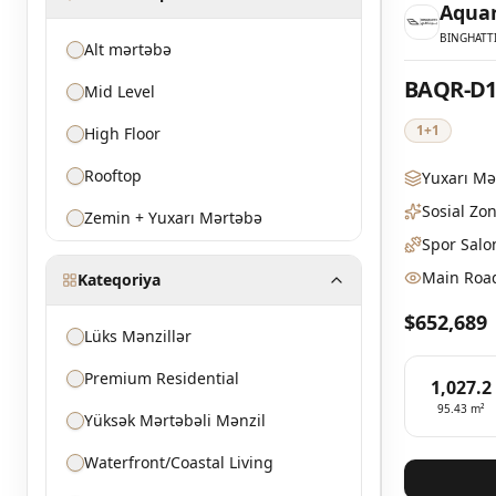
Aquar
4 Yataq
BINGHATT
Alt mərtəbə
5 Yataq Odlusu Villa
BAQR-D1
Mid Level
6 Yataq
1+1
High Floor
4 Yataq Odlusu Townhouse
Rooftop
Yuxarı Mə
3 Yataq Odlulu Duplex
Sosial Zo
Zemin + Yuxarı Mərtəbə
4 Yataq Otaqlı Villa
Spor Salo
7 Yataq Odlari Villa
Main Roa
Kateqoriya
3 Yataqlı Villa
$652,689
Lüks Mənzillər
3 Yataqlı Villa – Tip 1 (239 m²)
Premium Residential
1,027.2
3 Yataqlı Villa – Tip 2 (137 m²)
95.43
m²
Yüksək Mərtəbəli Mənzil
Lüks Villa 600 m²
Waterfront/Coastal Living
2 Yataq Otaqlı Mənzil