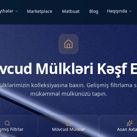
yihələr
Haqqında
Marketplace
Mətbuat
Blog
cud Mülkləri Kəşf 
klərimizin kolleksiyasına baxın. Gelişmiş filtrləmə se
mükəmməl mülkünüzü tapın.
şmiş Filtrlər
Mövcud Mülklər
Asan Axta