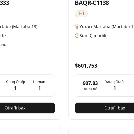
333
BAQR-C1138
1+1
rtəbə
(Mərtəbə 13)
Yuxarı Mərtəbə
(Mərtəbə 1
rlik
Süni Çimərlik
Road
$601,753
Yataq Otağı
Hamam
Yataq Otağı
907.83
1
1
1
84.34
m²
Ətraflı bax
Ətraflı bax
Mövcud