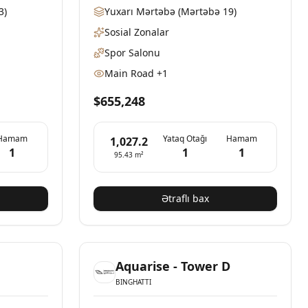
3)
Yuxarı Mərtəbə
(Mərtəbə 19)
Sosial Zonalar
Spor Salonu
Main Road
+1
$655,248
Hamam
Yataq Otağı
Hamam
1,027.2
1
1
1
95.43
m²
Ətraflı bax
Mövcud
Mövcud
Aquarise - Tower D
BINGHATTI