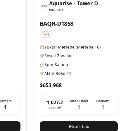
A
Aquarise - Tower D
BINGHATTI
BAQR-D1858
1+1
Yuxarı Mərtəbə
(Mərtəbə 18)
Sosial Zonalar
Spor Salonu
Main Road
+1
$653,968
Hamam
Yataq Otağı
Hamam
1,027.2
1
1
1
95.43
m²
Ətraflı bax