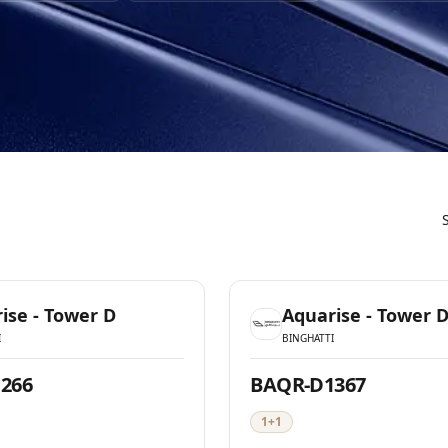
Mövcud
ise - Tower D
Aquarise - Tower 
I
BINGHATTI
266
BAQR-D1367
1+1