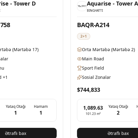
ise - Tower D
Aquarise - Tower 
I
BINGHATTI
758
BAQR-A214
2+1
rtəbə
(Mərtəbə 17)
Orta Mərtəbə
(Mərtəbə 2)
nalar
Main Road
nu
Sport Field
d
+1
Sosial Zonalar
$744,833
Yataq Otağı
Hamam
Yataq Otağı
1,089.63
1
1
2
101.23
m²
Ətraflı bax
Ətraflı bax