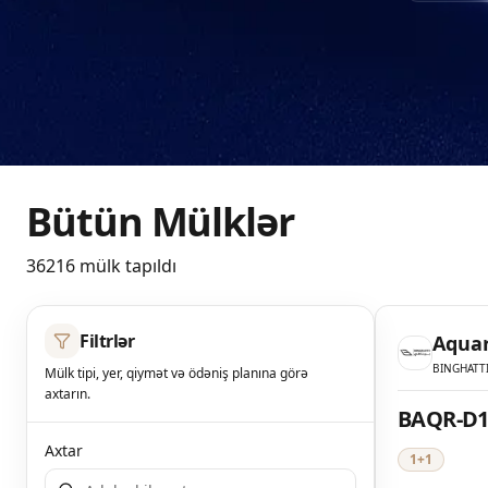
Bütün Mülklər
36216 mülk tapıldı
Filtrlər
Aquar
BINGHATT
Mülk tipi, yer, qiymət və ödəniş planına görə
axtarın.
BAQR-D1
Axtar
1+1