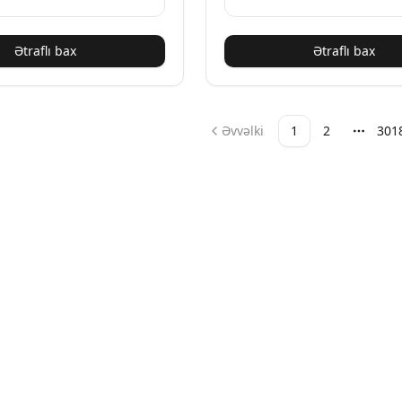
Ətraflı bax
Ətraflı bax
Əvvəlki
1
2
301
Daha ç