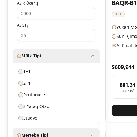
BAQR-B1
Aylıq Ödəniş
1+1
Ay Sayı
Yuxarı Mə
Süni Çimə
Al Khail 
Mülk Tipi
$609,944
1+1
2+1
881.24
81.87
m²
Penthouse
3 Yataq Otağı
Stüdyo
3 Yataq Otaqlı Ev
Mərtəbə Tipi