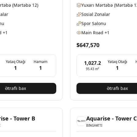
rtəbə
(Mərtəbə 12)
Yuxarı Mərtəbə
(Mərtəbə 1
nalar
Sosial Zonalar
nu
Spor Salonu
d
+1
Main Road
+1
$647,570
Yataq Otağı
Hamam
Yataq Otağı
1,027.2
1
1
1
95.43
m²
Ətraflı bax
Ətraflı bax
Mövcud
ise - Tower B
Aquarise - Tower C
I
BINGHATTI