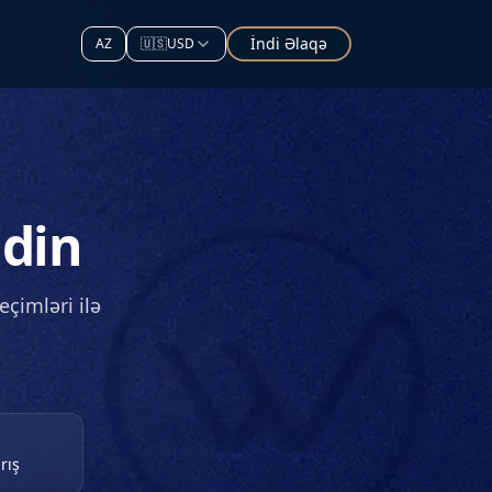
İndi Əlaqə
AZ
🇺🇸
USD
Edin
çimləri ilə
rış