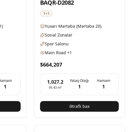
BAQR-D2082
1+1
1)
Yuxarı Mərtəbə
(Mərtəbə 20)
Sosial Zonalar
Spor Salonu
Main Road
+1
$664,207
Hamam
Yataq Otağı
Hamam
1,027.2
1
1
1
95.43
m²
Ətraflı bax
Mövcud
Mövcud