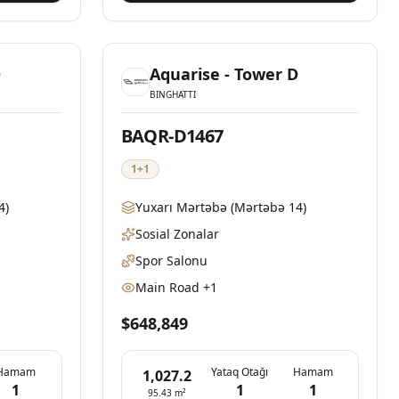
Mövcud
Mövcud
D
Aquarise - Tower D
BINGHATTI
BAQR-D1467
1+1
4)
Yuxarı Mərtəbə
(Mərtəbə 14)
Sosial Zonalar
Spor Salonu
Main Road
+1
$648,849
Hamam
Yataq Otağı
Hamam
1,027.2
1
1
1
95.43
m²