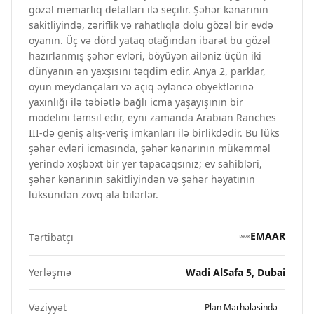
gözəl memarlıq detalları ilə seçilir. Şəhər kənarının
sakitliyində, zəriflik və rahatlıqla dolu gözəl bir evdə
oyanın. Üç və dörd yataq otağından ibarət bu gözəl
hazırlanmış şəhər evləri, böyüyən ailəniz üçün iki
dünyanın ən yaxşısını təqdim edir. Anya 2, parklar,
oyun meydançaları və açıq əyləncə obyektlərinə
yaxınlığı ilə təbiətlə bağlı icma yaşayışının bir
modelini təmsil edir, eyni zamanda Arabian Ranches
III-də geniş alış-veriş imkanları ilə birlikdədir. Bu lüks
şəhər evləri icmasında, şəhər kənarının mükəmməl
yerində xoşbəxt bir yer tapacaqsınız; ev sahibləri,
şəhər kənarının sakitliyindən və şəhər həyatının
lüksündən zövq ala bilərlər.
EMAAR
Tərtibatçı
Yerləşmə
Wadi AlSafa 5, Dubai
Vəziyyət
Plan Mərhələsində