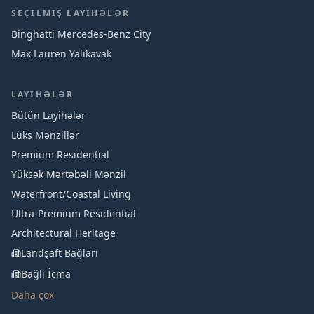
SEÇILMIŞ LAYIHƏLƏR
Binghatti Mercedes‑Benz City
Max Lauren Yalıkavak
LAYIHƏLƏR
Bütün Layihələr
Lüks Mənzillər
Premium Residential
Yüksək Mərtəbəli Mənzil
Waterfront/Coastal Living
Ultra-Premium Residential
Architectural Heritage
Landşaft Bağları
Bağlı İcma
Daha çox