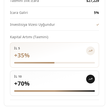
Təxmini İllik İcarə
$27,229
İcarə Gəliri
5
%
Investisiya Vizesi Uyğundur
✓
Kapital Artımı (Təxmini)
İL 5
+
35
%
İL 10
+
70
%