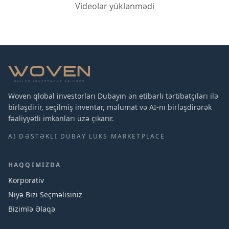
Videolar yüklənmədi
Woven qlobal investorları Dubayın ən etibarlı tərtibatçıları ilə
birləşdirir, seçilmiş inventar, məlumat və AI-nı birləşdirərək
fəaliyyətli imkanları üzə çıkarır.
AI DƏSTƏKLI DUBAY LÜKS MARKETPLACE
HAQQIMIZDA
Korporativ
Niyə Bizi Seçməlisiniz
Bizimlə Əlaqə