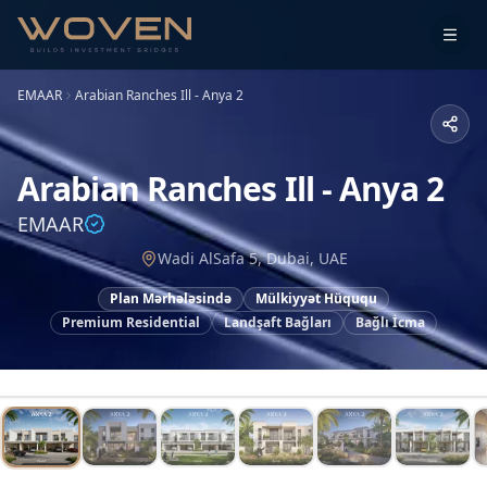
EMAAR
Arabian Ranches Ill - Anya 2
Arabian Ranches Ill - Anya 2
EMAAR
Wadi AlSafa 5, Dubai, UAE
Plan Mərhələsində
Mülkiyyət Hüququ
Premium Residential
Landşaft Bağları
Bağlı İcma
1
/
14