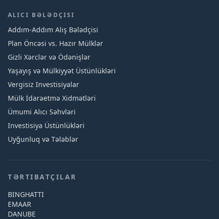
ALICI BƏLƏDÇISI
Addım-Addım Alış Bələdçisi
Plan Öncəsi vs. Hazır Mülklər
Gizli Xərclər və Ödənişlər
Yaşayış və Mülkiyyət Üstünlükləri
Vergisiz Investisiyalar
Mülk İdarəetmə Xidmətləri
Ümumi Alıcı Səhvləri
Investisiya Üstünlükləri
Uyğunluq və Tələblər
TƏRTIBATÇILAR
BINGHATTI
EMAAR
DANUBE