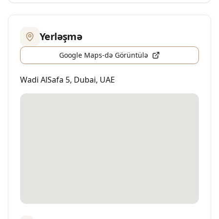
Yerləşmə
Google Maps-də Görüntülə
Wadi AlSafa 5
,
Dubai
,
UAE