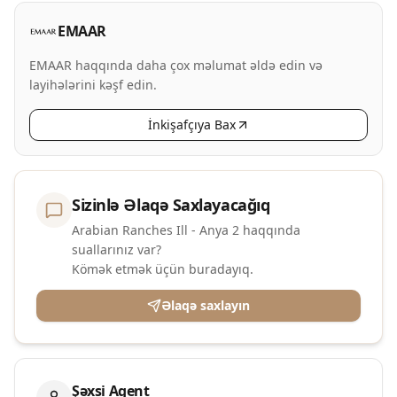
EMAAR
EMAAR haqqında daha çox məlumat əldə edin və
layihələrini kəşf edin.
İnkişafçıya Bax
Sizinlə Əlaqə Saxlayacağıq
Arabian Ranches Ill - Anya 2 haqqında
suallarınız var?
Kömək etmək üçün buradayıq.
Əlaqə saxlayın
Şəxsi Agent