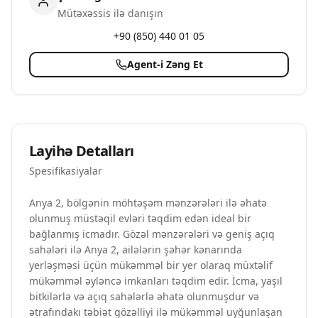
Mütəxəssis ilə danışın
+90 (850) 440 01 05
Agent-i Zəng Et
Layihə Detalları
Spesifikasiyalar
Anya 2, bölgənin möhtəşəm mənzərələri ilə əhatə
olunmuş müstəqil evləri təqdim edən ideal bir
bağlanmış icmadır. Gözəl mənzərələri və geniş açıq
sahələri ilə Anya 2, ailələrin şəhər kənarında
yerləşməsi üçün mükəmməl bir yer olaraq müxtəlif
mükəmməl əyləncə imkanları təqdim edir. İcma, yaşıl
bitkilərlə və açıq sahələrlə əhatə olunmuşdur və
ətrafındakı təbiət gözəlliyi ilə mükəmməl uyğunlaşan