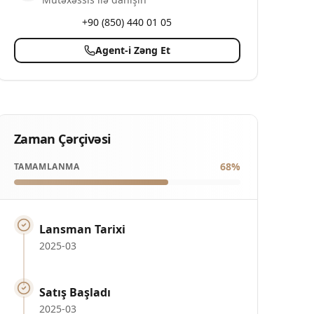
+90 (850) 440 01 05
Agent-i Zəng Et
Zaman Çərçivəsi
68
%
TAMAMLANMA
Lansman Tarixi
2025-03
Satış Başladı
2025-03