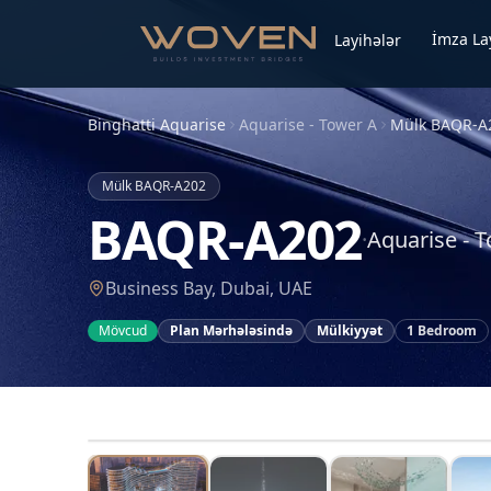
İmza La
Layihələr
Binghatti Aquarise
Aquarise - Tower A
Mülk
BAQR-A
Mülk
BAQR-A202
BAQR-A202
·
Aquarise - 
Business Bay, Dubai, UAE
Mövcud
Plan Mərhələsində
Mülkiyyət
1 Bedroom
1
/
15