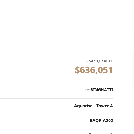
ƏSAS QIYMƏT
$636,051
BINGHATTI
Aquarise - Tower A
BAQR-A202