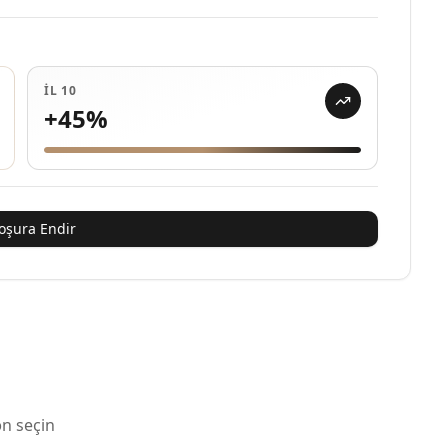
İL 10
+
45
%
oşura Endir
ən seçin