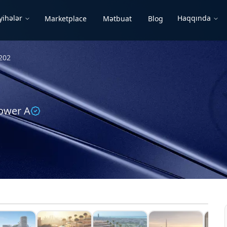
yihələr
Haqqında
Marketplace
Mətbuat
Blog
202
Tower A