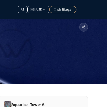
İndi Əlaqə
AZ
🇺🇸
USD
Aquarise - Tower A