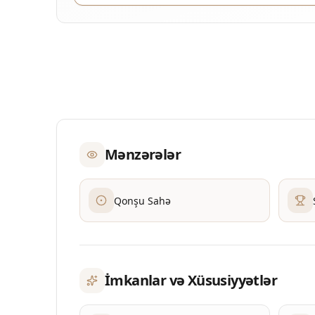
Mənzərələr
Qonşu Sahə
İmkanlar və Xüsusiyyətlər