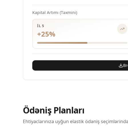
Kapital Artımı (Təxmini)
İL 5
+
25
%
Br
Ödəniş Planları
Ehtiyaclarınıza uyğun elastik ödəniş seçimlərind