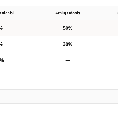
 Ödənişi
Aralıq Ödəniş
%
50%
%
30%
0%
—