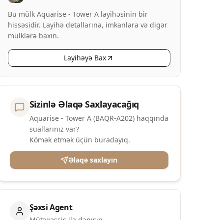
Bu mülk Aquarise - Tower A layihəsinin bir
hissəsidir. Layihə detallarına, imkanlara və digər
mülklərə baxın.
Layihəyə Bax
Sizinlə Əlaqə Saxlayacağıq
Aquarise - Tower A (BAQR-A202) haqqında
suallarınız var?
Kömək etmək üçün buradayıq.
Əlaqə saxlayın
Şəxsi Agent
Mütəxəssis ilə danışın