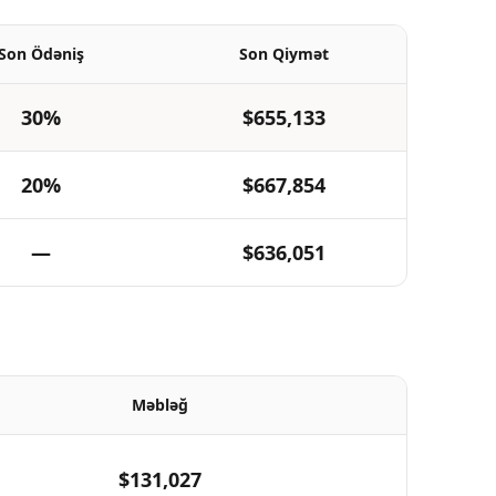
Son Ödəniş
Son Qiymət
30%
$655,133
20%
$667,854
—
$636,051
Məbləğ
$131,027