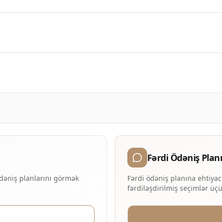
Fərdi Ödəniş Plan
 ödəniş planlarını görmək
Fərdi ödəniş planına ehtiyacı
fərdiləşdirilmiş seçimlər üç