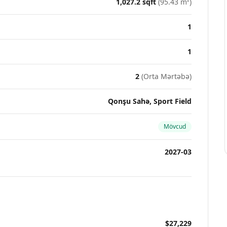
1,027.2
sqft
(
95.43
m²)
1
1
2
(
Orta Mərtəbə
)
Qonşu Sahə, Sport Field
Mövcud
2027-03
$27,229