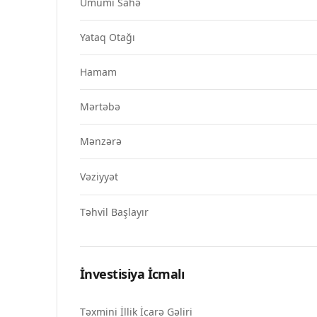
Ümumi Sahə
Yataq Otağı
Hamam
Mərtəbə
Mənzərə
Vəziyyət
Təhvil Başlayır
İnvestisiya İcmalı
Təxmini İllik İcarə Gəliri