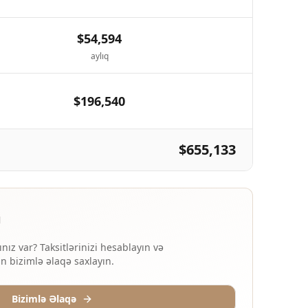
$54,594
aylıq
$196,540
$655,133
ı
nız var? Taksitlərinizi hesablayın və
ün bizimlə əlaqə saxlayın.
Bizimlə Əlaqə