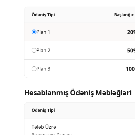
Ödəniş Tipi
Başlanğıc
20
Plan
1
50
Plan
2
10
Plan
3
Hesablanmış Ödəniş Məbləğləri
Ödəniş Tipi
Tələb Üzrə
Rezervasiya Zamanı