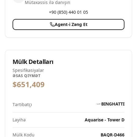
Mütəxəssis ilə danışın
+90 (850) 440 01 05
Agent-i Zəng Et
Mülk Detalları
Spesifikasiyalar
ƏSAS QIYMƏT
$651,409
BINGHATTI
Tərtibatçı
Layihə
Aquarise - Tower D
Mülk Kodu
BAQR-D466