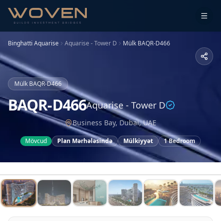
Binghatti Aquarise
Aquarise - Tower D
Mülk
BAQR-D466
Mülk
BAQR-D466
BAQR-D466
Aquarise - Tower D
Business Bay, Dubai, UAE
Mövcud
Plan Mərhələsində
Mülkiyyət
1 Bedroom
1
/
15