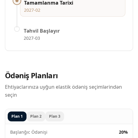
Tamamlanma Tarixi
2027-02
Təhvil Başlayır
2027-03
Ödəniş Planları
Ehtiyaclarınıza uyğun elastik ödəniş seçimlərindən
seçin
Plan
1
Plan
2
Plan
3
Başlanğıc Ödənişi
20%