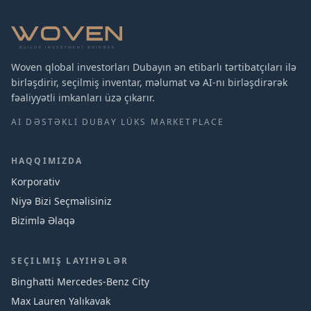
Woven qlobal investorları Dubayın ən etibarlı tərtibatçıları ilə
birləşdirir, seçilmiş inventar, məlumat və AI-nı birləşdirərək
fəaliyyətli imkanları üzə çıkarır.
AI DƏSTƏKLI DUBAY LÜKS MARKETPLACE
HAQQIMIZDA
Korporativ
Niyə Bizi Seçməlisiniz
Bizimlə Əlaqə
SEÇILMIŞ LAYIHƏLƏR
Binghatti Mercedes‑Benz City
Max Lauren Yalıkavak