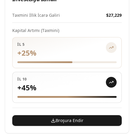
Təxmini İllik İcarə Gəliri
$27,229
Kapital Artımı (Təxmini)
İL 5
+
25
%
İL 10
+
45
%
Broşura Endir