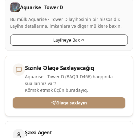
Aquarise - Tower D
Bu mülk Aquarise - Tower D layihəsinin bir hissəsidir.
Layihə detallarına, imkanlara və digər mülklərə baxın.
Layihəyə Bax
Sizinlə Əlaqə Saxlayacağıq
Aquarise - Tower D (BAQR-D466) haqqında
suallarınız var?
Kömək etmək üçün buradayıq.
Əlaqə saxlayın
Şəxsi Agent