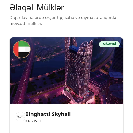
Əlaqəli Mülklər
Digər layihələrdə oxşar tip, sahə və qiymət aralığında
mövcud mülklər.
Mövcud
Binghatti Skyhall
BINGHATTI