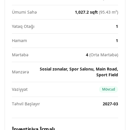
Ümumi Sahə
1,027.2
sqft
(
95.43
m²)
Yataq Otağı
1
Hamam
1
Mərtəbə
4
(
Orta Mərtəbə
)
Sosial zonalar, Spor Salonu, Main Road,
Mənzərə
Sport Field
Vəziyyət
Mövcud
Təhvil Başlayır
2027-03
İnvestisiya İcmalı