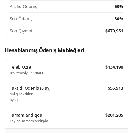
Aralıq Ödəniş
50%
Son Ödəniş
30%
Son Qiymət
$670,951
Hesablanmış Ödəniş Məbləğləri
Tələb Üzrə
$134,190
Rezervasiya Zamanı
Taksitli Ödəniş
(
6
ay
)
$55,913
Aylıq Taksitlər
aylıq
Tamamlandıqda
$201,285
Layihə Tamamlandıqda