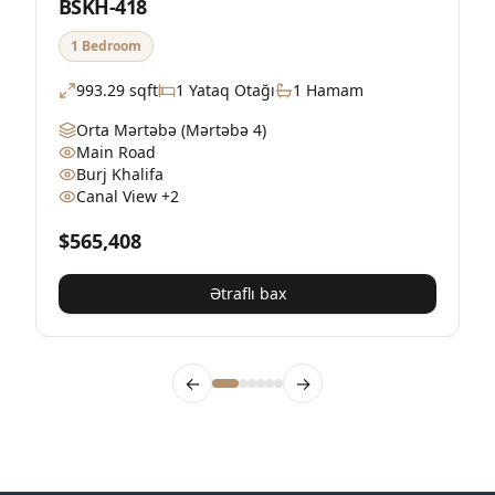
BSKH-418
O
1 Bedroom
993.29
sqft
1
Yataq Otağı
1
Hamam
Orta Mərtəbə
(Mərtəbə 4)
Main Road
Burj Khalifa
Canal View
+2
$565,408
$
Ətraflı bax
←
→