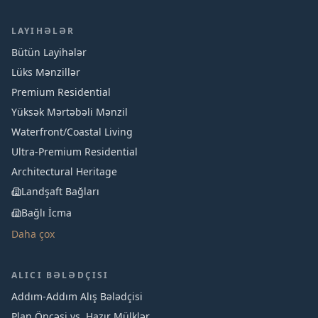
LAYIHƏLƏR
Bütün Layihələr
Lüks Mənzillər
Premium Residential
Yüksək Mərtəbəli Mənzil
Waterfront/Coastal Living
Ultra-Premium Residential
Architectural Heritage
Landşaft Bağları
Bağlı İcma
Daha çox
ALICI BƏLƏDÇISI
Addım-Addım Alış Bələdçisi
Plan Öncəsi vs. Hazır Mülklər