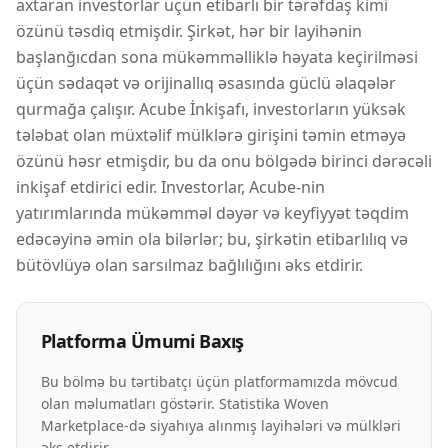
axtaran investorlar üçün etibarlı bir tərəfdaş kimi
özünü təsdiq etmişdir. Şirkət, hər bir layihənin
başlanğıcdan sona mükəmməlliklə həyata keçirilməsi
üçün sədaqət və orijinallıq əsasında güclü əlaqələr
qurmağa çalışır. Acube İnkişafı, investorların yüksək
tələbat olan müxtəlif mülklərə girişini təmin etməyə
özünü həsr etmişdir, bu da onu bölgədə birinci dərəcəli
inkişaf etdirici edir. Investorlar, Acube-nin
yatırımlarında mükəmməl dəyər və keyfiyyət təqdim
edəcəyinə əmin ola bilərlər; bu, şirkətin etibarlılıq və
bütövlüyə olan sarsılmaz bağlılığını əks etdirir.
Platforma Ümumi Baxış
Bu bölmə bu tərtibatçı üçün platformamızda mövcud
olan məlumatları göstərir. Statistika Woven
Marketplace-də siyahıya alınmış layihələri və mülkləri
əks etdirir.