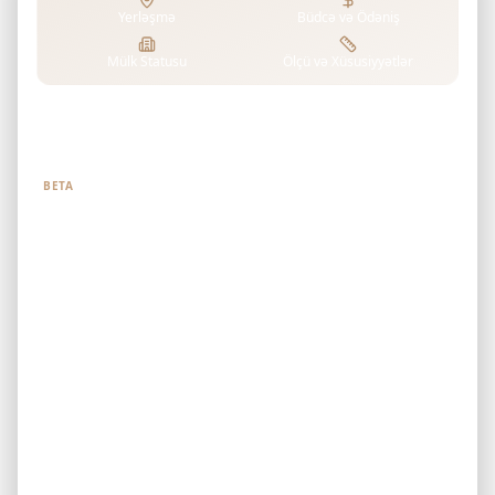
Yerləşmə
Büdcə və Ödəniş
Mülk Statusu
Ölçü və Xüsusiyyətlər
Nə axtardığınızı bizə deyin
BETA