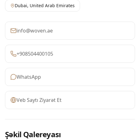
Dubai
,
United Arab Emirates
info@woven.ae
+908504400105
WhatsApp
Veb Saytı Ziyarət Et
Şəkil Qalereyası