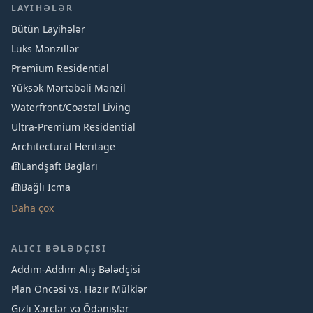
LAYIHƏLƏR
Bütün Layihələr
Lüks Mənzillər
Premium Residential
Yüksək Mərtəbəli Mənzil
Waterfront/Coastal Living
Ultra-Premium Residential
Architectural Heritage
Landşaft Bağları
Bağlı İcma
Daha çox
ALICI BƏLƏDÇISI
Addım-Addım Alış Bələdçisi
Plan Öncəsi vs. Hazır Mülklər
Gizli Xərclər və Ödənişlər