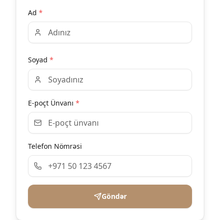
Ad
*
Soyad
*
E-poçt Ünvanı
*
Telefon Nömrəsi
Göndər