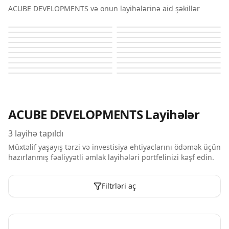
ACUBE DEVELOPMENTS və onun layihələrinə aid şəkillər
Acube Electra
Acube Electra
Acube Electra
Acube Electra
Acube Electra
Acube Electra
Acube Electra
Acube Electra
Acube Electra
Acube Electra
Acube Electra
Acube Electra
Acube Electra
Acube Electra
Acube Electra
Acube Electra
Acube Electra
Acube Electra
Avior
Avior
ACUBE DEVELOPMENTS
Layihələr
3
layihə tapıldı
Müxtəlif yaşayış tərzi və investisiya ehtiyaclarını ödəmək üçün
hazırlanmış fəaliyyətli əmlak layihələri portfelinizi kəşf edin.
Filtrləri aç
Plan Mərhələsində