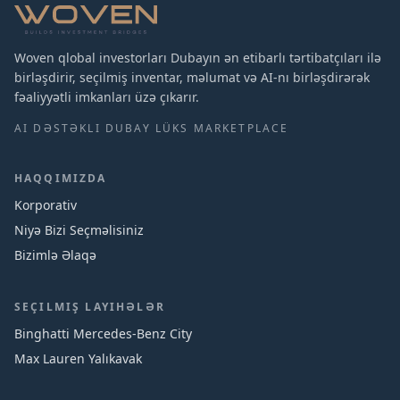
Woven qlobal investorları Dubayın ən etibarlı tərtibatçıları ilə
birləşdirir, seçilmiş inventar, məlumat və AI-nı birləşdirərək
fəaliyyətli imkanları üzə çıkarır.
AI DƏSTƏKLI DUBAY LÜKS MARKETPLACE
HAQQIMIZDA
Korporativ
Niyə Bizi Seçməlisiniz
Bizimlə Əlaqə
SEÇILMIŞ LAYIHƏLƏR
Binghatti Mercedes‑Benz City
Max Lauren Yalıkavak