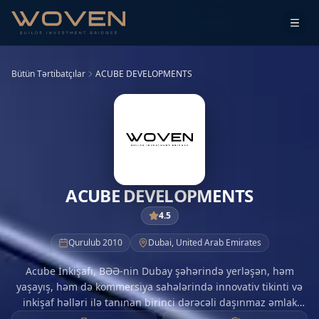
Bütün Tərtibatçılar
ACUBE DEVELOPMENTS
ACUBE DEVELOPMENTS
4.5
Qurulub
2010
Dubai
,
United Arab Emirates
Acube İnkişafı, BƏƏ-nin Dubay şəhərində yerləşən, həm
yaşayış, həm də kommersiya sahələrində innovativ tikinti və
inkişaf həlləri ilə tanınan birinci dərəcəli daşınmaz əmlak
inkişaf şirkətidir. Zəngin portfeli və keyfiyyətə olan bağlılığı ilə