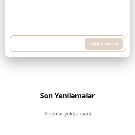
Nümunə: Mənim 500.000$ büdcəm var və hər ay 5.000$ ödəyə
bilərəm. Downtown Dubai-də bitmiş mülk axtarıram. Hovuz və idman
otağı olan yüksək mərtəbəli mənzil istəyirəm, təxminən 400 kvadrat
metr...
Uyğunları tap
Son Yeniləmələr
Videolar yüklənmədi