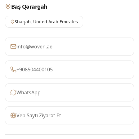
Baş Qərargah
Sharjah
,
United Arab Emirates
info@woven.ae
+908504400105
WhatsApp
Veb Saytı Ziyarət Et