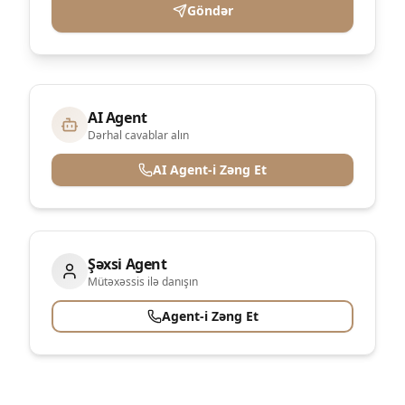
Göndər
AI Agent
Dərhal cavablar alın
AI Agent-i Zəng Et
Şəxsi Agent
Mütəxəssis ilə danışın
Agent-i Zəng Et