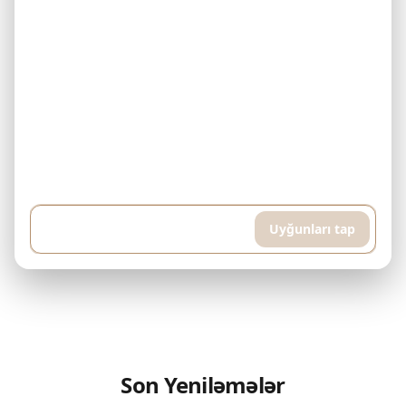
Nümunə: Mənim 500.000$ büdcəm var və hər ay 5.000$ ödəyə
bilərəm. Downtown Dubai-də bitmiş mülk axtarıram. Hovuz və idman
otağı olan yüksək mərtəbəli mənzil istəyirəm, təxminən 400 kvadrat
metr...
Uyğunları tap
Son Yeniləmələr