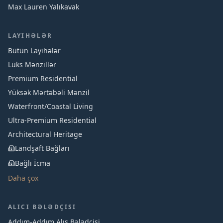
Max Lauren Yalıkavak
LAYIHƏLƏR
Bütün Layihələr
Lüks Mənzillər
Premium Residential
Yüksək Mərtəbəli Mənzil
Waterfront/Coastal Living
Ultra-Premium Residential
Architectural Heritage
Landşaft Bağları
Bağlı İcma
Daha çox
ALICI BƏLƏDÇISI
Addım-Addım Alış Bələdçisi