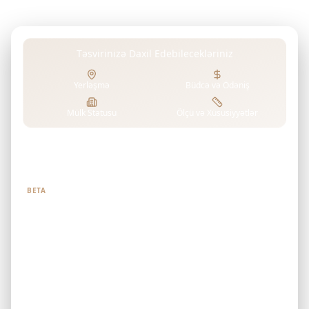
ideal bir seçimdir.
Təsvirinizə Daxil Edebilecekləriniz
Yerləşmə
Büdcə və Ödəniş
Mülk Statusu
Ölçü və Xüsusiyyətlər
Nə axtardığınızı bizə deyin
BETA