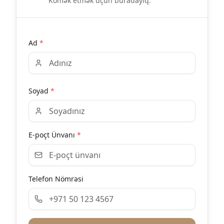
Kömək etmək üçün buradayıq.
Ad
*
Soyad
*
E-poçt Ünvanı
*
Telefon Nömrəsi