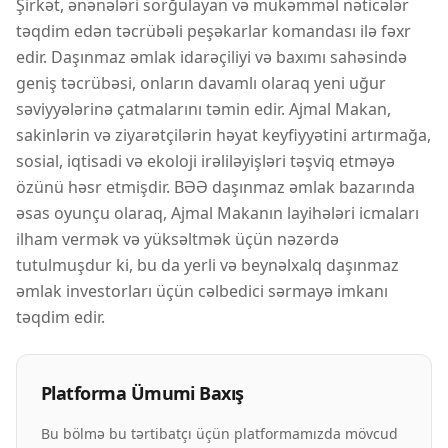
Şirkət, ənənələri sorğulayan və mükəmməl nəticələr
təqdim edən təcrübəli peşəkarlar komandası ilə fəxr
edir. Daşınmaz əmlak idarəçiliyi və baxımı sahəsində
geniş təcrübəsi, onların davamlı olaraq yeni uğur
səviyyələrinə çatmalarını təmin edir. Ajmal Makan,
sakinlərin və ziyarətçilərin həyat keyfiyyətini artırmağa,
sosial, iqtisadi və ekoloji irəliləyişləri təşviq etməyə
özünü həsr etmişdir. BƏƏ daşınmaz əmlak bazarında
əsas oyunçu olaraq, Ajmal Makanın layihələri icmaları
ilham vermək və yüksəltmək üçün nəzərdə
tutulmuşdur ki, bu da yerli və beynəlxalq daşınmaz
əmlak investorları üçün cəlbedici sərmayə imkanı
təqdim edir.
Platforma Ümumi Baxış
Bu bölmə bu tərtibatçı üçün platformamızda mövcud