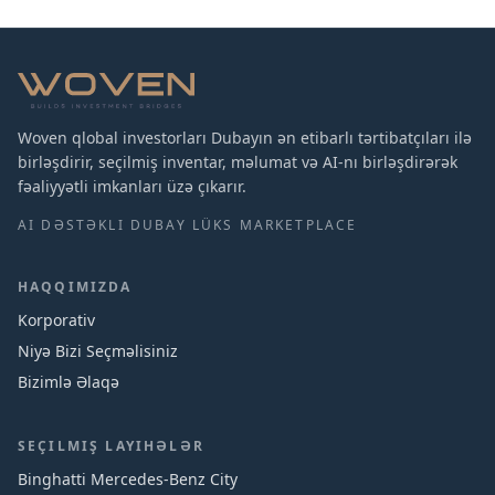
Woven qlobal investorları Dubayın ən etibarlı tərtibatçıları ilə
birləşdirir, seçilmiş inventar, məlumat və AI-nı birləşdirərək
fəaliyyətli imkanları üzə çıkarır.
AI DƏSTƏKLI DUBAY LÜKS MARKETPLACE
HAQQIMIZDA
Korporativ
Niyə Bizi Seçməlisiniz
Bizimlə Əlaqə
SEÇILMIŞ LAYIHƏLƏR
Binghatti Mercedes‑Benz City