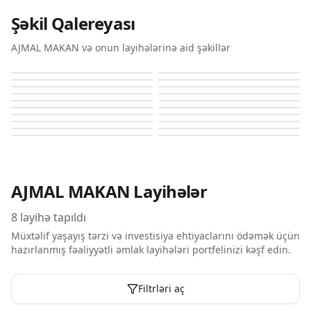
Şəkil Qalereyası
AJMAL MAKAN və onun layihələrinə aid şəkillər
Althuraya Island 1
Althuraya Island Phase 2
Althuraya Island Phase 2
Althuraya Island Phase 2
Althuraya Island Phase 2
Althuraya Island Phase 2
Althuraya Island Phase 2
Althuraya Island Phase 2
Blue Bay
Blue Bay
Blue Bay
Blue Bay
Blue Bay
Blue Bay
Blue Bay
Blue Bay
Blue Bay
Blue Bay
Blue Bay
Blue Bay
AJMAL MAKAN
Layihələr
8
layihə tapıldı
Müxtəlif yaşayış tərzi və investisiya ehtiyaclarını ödəmək üçün
hazırlanmış fəaliyyətli əmlak layihələri portfelinizi kəşf edin.
Filtrləri aç