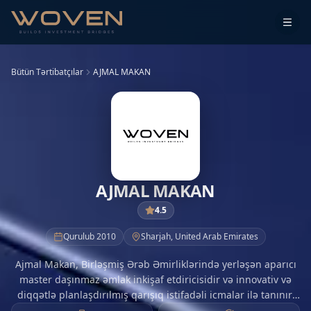
Bütün Tərtibatçılar
AJMAL MAKAN
AJMAL MAKAN
4.5
Qurulub
2010
Sharjah
,
United Arab Emirates
Ajmal Makan, Birləşmiş Ərəb Əmirliklərində yerləşən aparıcı
master daşınmaz əmlak inkişaf etdiricisidir və innovativ və
diqqətlə planlaşdırılmış qarışıq istifadəli icmalar ilə tanınır.
Mükəmməlliyə olan bağlılığı ilə Ajmal Makan beynəlxalq