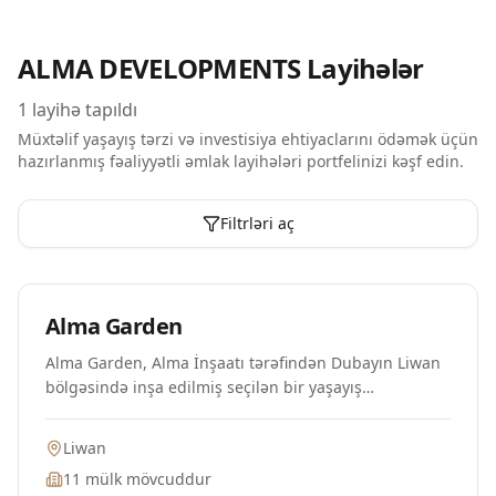
ALMA DEVELOPMENTS
Layihələr
1
layihə tapıldı
Müxtəlif yaşayış tərzi və investisiya ehtiyaclarını ödəmək üçün
hazırlanmış fəaliyyətli əmlak layihələri portfelinizi kəşf edin.
Filtrləri aç
Plan Mərhələsində
Alma Garden
Alma Garden, Alma İnşaatı tərəfindən Dubayın Liwan
bölgəsində inşa edilmiş seçilən bir yaşayış
kompleksidir. Bu müasir doqquz mərtəbəli bina, Al
Meera tərəfindən tam təchiz edilmiş 240 lüks mənzil
Liwan
təqdim edir, bu da gündəlik beş ulduzlu yaşayış
11
mülk mövcuddur
tərzini təmin edir. Sakinlər, ətrafdakı möhtəşəm