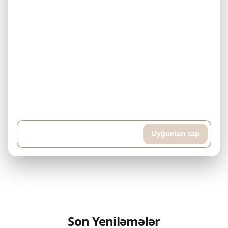
Nümunə: Mənim 500.000$ büdcəm var və hər ay 5.000$ ödəyə
bilərəm. Downtown Dubai-də bitmiş mülk axtarıram. Hovuz və idman
otağı olan yüksək mərtəbəli mənzil istəyirəm, təxminən 400 kvadrat
metr...
Uyğunları tap
Son Yeniləmələr