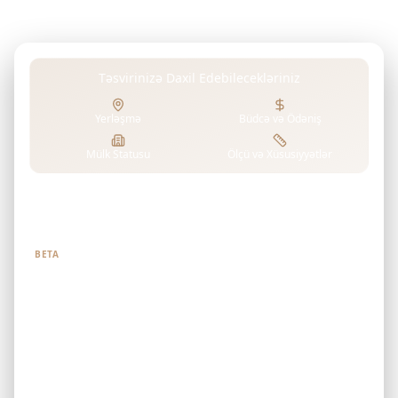
Təsvirinizə Daxil Edebilecekləriniz
Yerləşmə
Büdcə və Ödəniş
Mülk Statusu
Ölçü və Xüsusiyyətlər
Nə axtardığınızı bizə deyin
BETA