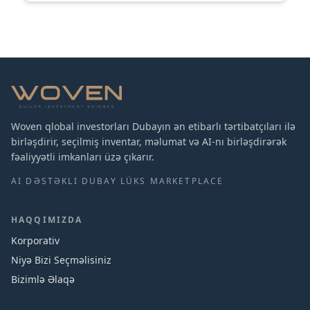
Woven qlobal investorları Dubayın ən etibarlı tərtibatçıları ilə
birləşdirir, seçilmiş inventar, məlumat və AI-nı birləşdirərək
fəaliyyətli imkanları üzə çıkarır.
AI DƏSTƏKLI DUBAY LÜKS MARKETPLACE
HAQQIMIZDA
Korporativ
Niyə Bizi Seçməlisiniz
Bizimlə Əlaqə