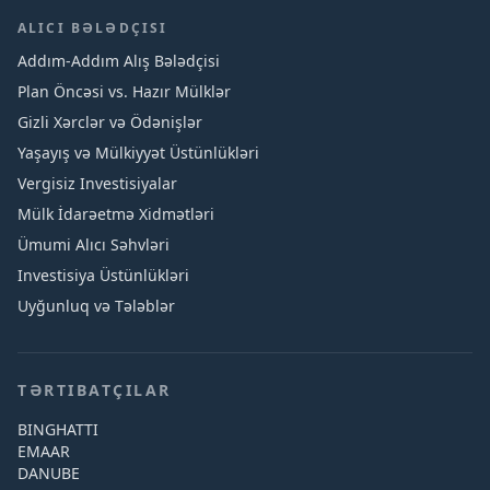
ALICI BƏLƏDÇISI
Addım-Addım Alış Bələdçisi
Plan Öncəsi vs. Hazır Mülklər
Gizli Xərclər və Ödənişlər
Yaşayış və Mülkiyyət Üstünlükləri
Vergisiz Investisiyalar
Mülk İdarəetmə Xidmətləri
Ümumi Alıcı Səhvləri
Investisiya Üstünlükləri
Uyğunluq və Tələblər
TƏRTIBATÇILAR
BINGHATTI
EMAAR
DANUBE