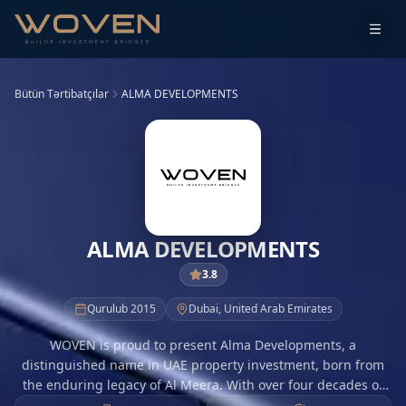
Bütün Tərtibatçılar
ALMA DEVELOPMENTS
ALMA DEVELOPMENTS
3.8
Qurulub
2015
Dubai
,
United Arab Emirates
WOVEN is proud to present Alma Developments, a
distinguished name in UAE property investment, born from
the enduring legacy of Al Meera. With over four decades of
unparalleled experience in delivering high-quality kitchen,