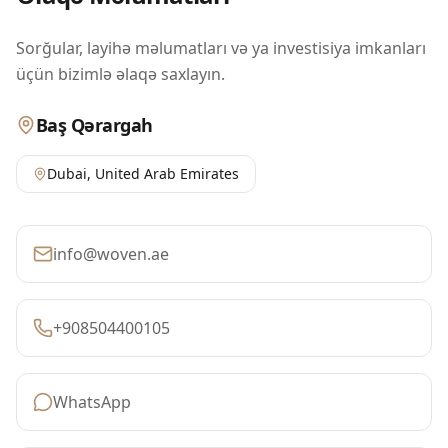
Sorğular, layihə məlumatları və ya investisiya imkanları
üçün bizimlə əlaqə saxlayın.
Baş Qərargah
Dubai
,
United Arab Emirates
info@woven.ae
+908504400105
WhatsApp