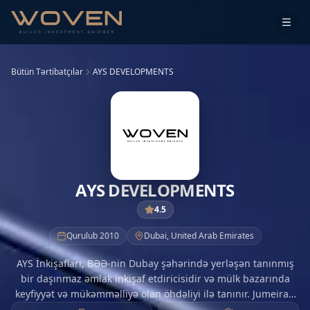
Bütün Tərtibatçılar
AYS DEVELOPMENTS
AYS DEVELOPMENTS
4.5
Qurulub
2010
Dubai
,
United Arab Emirates
AYS İnkişafları, BƏƏ-nin Dubay şəhərində yerləşən tanınmış
bir daşınmaz əmlak inkişaf etdiricisidir və mülk bazarında
keyfiyyət və mükəmməlliyə olan öhdəliyi ilə tanınır. Jumeirah
Village Circle-da strateji mövqeyi ilə AYS İnkişafları,