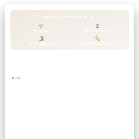
Təsvirinizə Daxil Edebilecekləriniz
Yerləşmə
Büdcə və Ödəniş
Mülk Statusu
Ölçü və Xüsusiyyətlər
Nə axtardığınızı bizə deyin
BETA