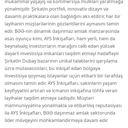
mükəmməl yaşayış və kommersiya mülkləri yaratmağa
yönəlmişdir. Şirkətin portfeli, innovativ dizayn və
davamlı praktikalara olan bağlılığını əks etdirir, hər bir
layihənin müştərilərinin gözləntilərini aşmasını təmin
edir. BƏƏ-nin dinamik daşınmaz əmlak mənzərəsində
əsas oyunçu kimi, AYS İnkişafları, həm yerli, həm də
beynəlxalq investorların marağını cəlb edən yüksək
dəyərli investisiya imkanları təqdim etməyi hədəfləyir.
Şirkətin Dubay bazarının unikal tələblərini qarşılama
üzrə mütəxəssisləri, bu inkişaf edən bölgəyə
investisiya qoymaq istəyənlər üçün etibarlı bir tərəfdaş
olmasını təmin edir. AYS İnkişafları, sakinlərin yaşam
keyfiyyətini artıran və icmanın inkişafına töhfə verən
layihələr təqdim etməyə sadiqdir. Müştəri
məmnuniyyətinə yönəlməklə və etibarlılıq reputasiyası
ilə AYS İnkişafları, BƏƏ daşınmaz əmlak sektorunda
lider mövqeyini möhkəmləndirməyə davam edir.