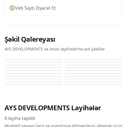
Veb Saytı Ziyarət Et
Şəkil Qalereyası
AYS DEVELOPMENTS və onun layihələrinə aid şəkillər
Breva
Breva
Breva
Breva
Breva
Breva
Breva
Breva
Breva
Breva
Breva
Breva
Breva
Breva
Breva
Breva
Breva
Breva
Breva
Breva
AYS DEVELOPMENTS
Layihələr
6
layihə tapıldı
Müxtəlif yaşayış tərzi və investisiya ehtiyaclarını ödəmək üçün