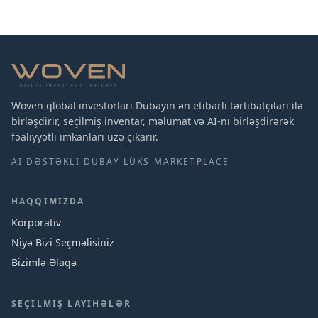
Woven qlobal investorları Dubayın ən etibarlı tərtibatçıları ilə
birləşdirir, seçilmiş inventar, məlumat və AI-nı birləşdirərək
fəaliyyətli imkanları üzə çıkarır.
AI DƏSTƏKLI DUBAY LÜKS MARKETPLACE
HAQQIMIZDA
Korporativ
Niyə Bizi Seçməlisiniz
Bizimlə Əlaqə
SEÇILMIŞ LAYIHƏLƏR