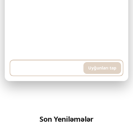
Nümunə: Mənim 500.000$ büdcəm var və hər ay 5.000$ ödəyə
bilərəm. Downtown Dubai-də bitmiş mülk axtarıram. Hovuz və idman
otağı olan yüksək mərtəbəli mənzil istəyirəm, təxminən 400 kvadrat
metr...
Uyğunları tap
Son Yeniləmələr