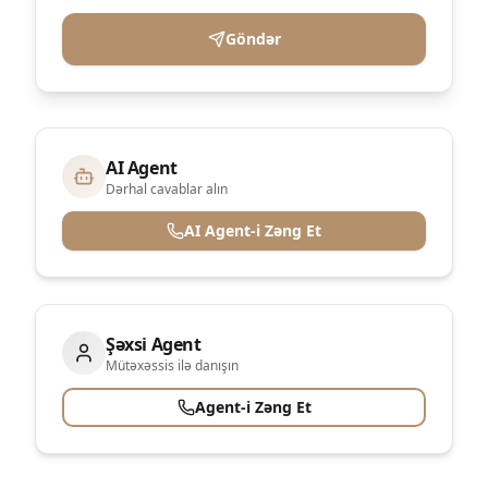
Göndər
AI Agent
Dərhal cavablar alın
AI Agent-i Zəng Et
Şəxsi Agent
Mütəxəssis ilə danışın
Agent-i Zəng Et