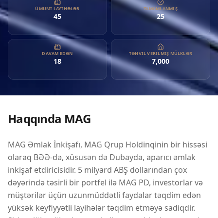
uzunmüddətli faydalar təqdim edən yüksək keyfiyyətli
ÜMUMI LAYIHƏLƏR
TAMAMLANMIŞ
45
25
layihələr təqdim etməyə sadiqdir. Şirkət, lüks yüksək
mərtəbəli yaşayış binaları və geniş çox milyard dollarlıq
icmaların inkişafına yönəlmişdir, həmçinin sağlamlıq və
davamlılığı təşviq edən innovativ dizaynlara diqqət yetirir.
DAVAM EDƏN
TƏHVIL VERILMIŞ MÜLKLƏR
18
7,000
İnkişaf etdirdikləri layihələr yalnız yaşayış standartlarını
yüksəltmir, həm də dünyanın ən dinamik əmlak
bazarlarından birində cəlbedici investisiya imkanları təqdim
edir. Keyfiyyət və müştəri məmnuniyyətinə güclü vurğu ilə
MAG PD bölgənin əmlak sahəsində mükəmməllik irsini davam
Haqqında
MAG
etdirmək niyyətindədir.
MAG Əmlak İnkişafı, MAG Qrup Holdinqinin bir hissəsi
olaraq BƏƏ-də, xüsusən də Dubayda, aparıcı əmlak
inkişaf etdiricisidir. 5 milyard ABŞ dollarından çox
dəyərində təsirli bir portfel ilə MAG PD, investorlar və
müştərilər üçün uzunmüddətli faydalar təqdim edən
yüksək keyfiyyətli layihələr təqdim etməyə sadiqdir.