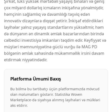
Şirkət, lüks yüksək mərtəbəli yaşayış binaları və geniş
çox milyard dollarlıq icmaların inkişafına yönəlmişdir,
həmçinin sağlamlıq və davamlılığı təşviq edən
innovativ dizaynlara diqqət yetirir. İnkişaf etdirdikləri
layihələr yalnız yaşayış standartlarını yüksəltmir, həm
də dünyanın ən dinamik əmlak bazarlarından birində
cəlbedici investisiya imkanları təqdim edir. Keyfiyyət və
müştəri məmnuniyyətinə güclü vurğu ilə MAG PD
bölgənin əmlak sahəsində mükəmməllik irsini davam
etdirmək niyyətindədir.
Platforma Ümumi Baxış
Bu bölmə bu tərtibatçı üçün platformamızda mövcud
olan məlumatları göstərir. Statistika Woven
Marketplace-də siyahıya alınmış layihələri və mülkləri
əks etdirir.