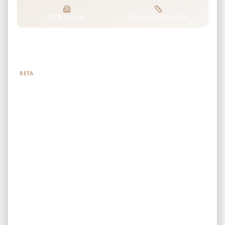
Mülk Statusu
Ölçü və Xüsusiyyətlər
Nə axtardığınızı bizə deyin
BETA