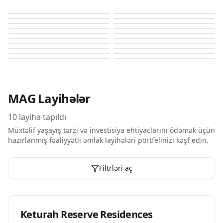
Keturah Reserve Residences
Keturah Reserve Residences
Keturah Reserve Residences
Keturah Reserve Residences
Keturah Reserve Residences
Keturah Reserve Residences
Keturah Reserve Residences
Keturah Reserve Residences
Keturah Reserve Residences
Keturah Reserve Residences
Keturah Reserve Residences
Keturah Reserve Residences
Keturah Reserve Residences
Keturah Reserve Residences
Keturah Reserve Residences
Keturah Reserve Residences
Keturah Reserve Residences
Keturah Reserve Residences
Keturah Reserve Residences
Keturah Reserve Residences
MAG
Layihələr
10
layihə tapıldı
Müxtəlif yaşayış tərzi və investisiya ehtiyaclarını ödəmək üçün
hazırlanmış fəaliyyətli əmlak layihələri portfelinizi kəşf edin.
Filtrləri aç
Plan Mərhələsində
Keturah Reserve Residences