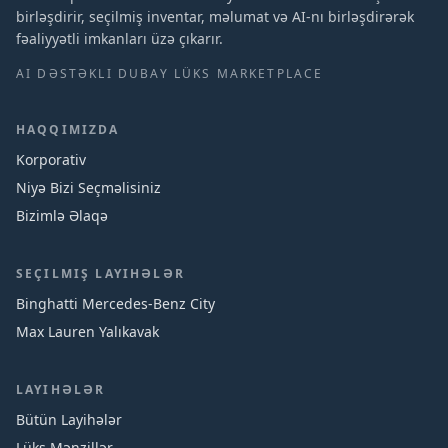
birləşdirir, seçilmiş inventar, məlumat və AI-nı birləşdirərək
fəaliyyətli imkanları üzə çıkarır.
AI DƏSTƏKLI DUBAY LÜKS MARKETPLACE
HAQQIMIZDA
Korporativ
Niyə Bizi Seçməlisiniz
Bizimlə Əlaqə
SEÇILMIŞ LAYIHƏLƏR
Binghatti Mercedes‑Benz City
Max Lauren Yalıkavak
LAYIHƏLƏR
Bütün Layihələr
Lüks Mənzillər