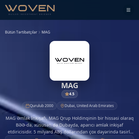
Bütün Tərtibatçılar
MAG
MAG
4.5
Qurulub
2000
Dubai
,
United Arab Emirates
MAG Əmlak İnkişafı, MAG Qrup Holdinqinin bir hissəsi olaraq
BƏƏ-də, xüsusən də Dubayda, aparıcı əmlak inkişaf
etdiricisidir. 5 milyard ABŞ dollarından çox dəyərində təsirli
bir portfel ilə MAG PD, investorlar və müştərilər üçün