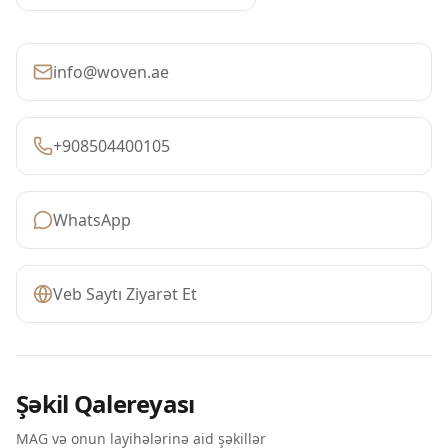
info@woven.ae
+908504400105
WhatsApp
Veb Saytı Ziyarət Et
Şəkil Qalereyası
MAG və onun layihələrinə aid şəkillər