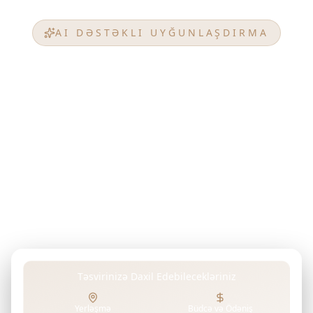
AI DƏSTƏKLI UYĞUNLAŞDIRMA
Mükəmməl Uyğunluğunuzu
Tapın
MAG
Arzuladığınız mülkü, investisiya məqsədlərinizi,
büdcənizi və ya hər hansı üstünlüklərinizi öz
sözlərinizlə təsvir edin. Gelişmiş AI-mız MAG-in
layihələrini təhlil edərək unikal tələblərinizə
mükəmməl uyğun gələn mülkləri tapır.
Təsvirinizə Daxil Edebilecekləriniz
Yerləşmə
Büdcə və Ödəniş