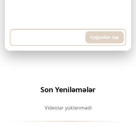
Nümunə: Mənim 500.000$ büdcəm var və hər ay 5.000$ ödəyə
bilərəm. Downtown Dubai-də bitmiş mülk axtarıram. Hovuz və idman
otağı olan yüksək mərtəbəli mənzil istəyirəm, təxminən 400 kvadrat
metr...
Uyğunları tap
Son Yeniləmələr
Videolar yüklənmədi