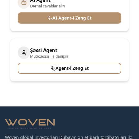
AI Agent
Dərhal cavablar alın
AI Agent-i Zəng Et
Şəxsi Agent
Mütəxəssis ilə danışın
Agent-i Zəng Et
Woven qlobal investorları Dubayın ən etibarlı tərtibatçıları ilə