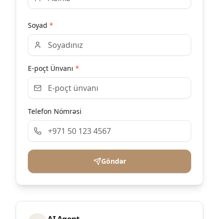
Soyad
*
E-poçt Ünvanı
*
Telefon Nömrəsi
Göndər