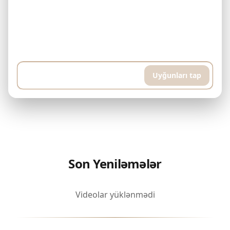
Nümunə: Mənim 500.000$ büdcəm var və hər ay 5.000$ ödəyə
bilərəm. Downtown Dubai-də bitmiş mülk axtarıram. Hovuz və idman
otağı olan yüksək mərtəbəli mənzil istəyirəm, təxminən 400 kvadrat
metr...
Uyğunları tap
Son Yeniləmələr
Videolar yüklənmədi