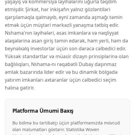
yaşayış və kommersiya layihələrini uğurla təqdim
etmişdir. Şirkət, hər inkişafın yalnız gözləntiləri
qarşılamaqla qalmayıb, eyni zamanda aşmağı təmin
etmək üçün müştəri mərkəzli yanaşma tətbiq edir.
Nshama'nın layihələri, əsas imkanlara və nəqliyyat
əlaqələrinə asan giriş təmin edərək, həm yerli, həm də
beynəlxalq investorlar üçün son dərəcə cəlbedici edir.
Yüksək standartlar və müasir dizayn prinsiplərinə olan
bağlılıqları, Nshama-nı rəqabətli Dubay daşınmaz
əmlak bazarında lider edir və bu dinamik bölgədə
yatırım imkanları axtaranlar üçün cəlbedici seçim
halına gətirir.
Platforma Ümumi Baxış
Bu bölmə bu tərtibatçı üçün platformamızda mövcud
olan məlumatları göstərir. Statistika Woven