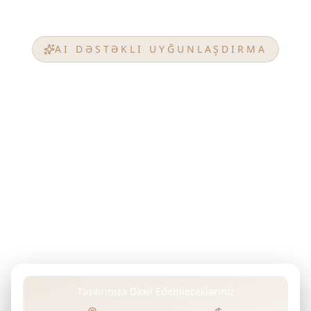
hava sakitliyini mükəmməl bir şəkildə birləşdirir.
Huzurlu bir yaşayış təcrübəsi üçün hər detalın
hazırlandığı bir evə xoş gəldiniz.
AI DƏSTƏKLI UYĞUNLAŞDIRMA
Mükəmməl Uyğunluğunuzu
Tapın
NSHAMA
Arzuladığınız mülkü, investisiya məqsədlərinizi,
büdcənizi və ya hər hansı üstünlüklərinizi öz
sözlərinizlə təsvir edin. Gelişmiş AI-mız NSHAMA-in
layihələrini təhlil edərək unikal tələblərinizə
mükəmməl uyğun gələn mülkləri tapır.
Təsvirinizə Daxil Edebilecekləriniz