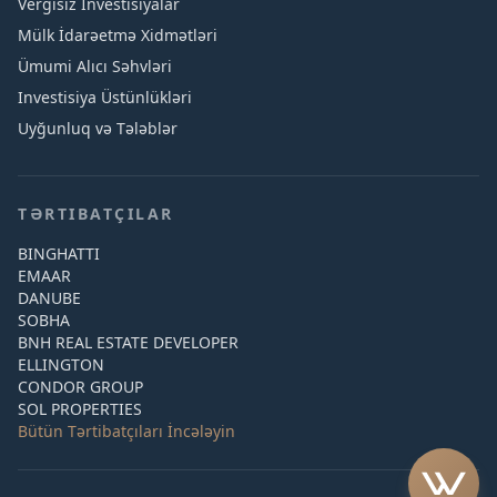
Vergisiz Investisiyalar
Mülk İdarəetmə Xidmətləri
Ümumi Alıcı Səhvləri
Investisiya Üstünlükləri
Uyğunluq və Tələblər
TƏRTIBATÇILAR
BINGHATTI
EMAAR
DANUBE
SOBHA
BNH REAL ESTATE DEVELOPER
ELLINGTON
CONDOR GROUP
SOL PROPERTIES
Bütün Tərtibatçıları İncələyin