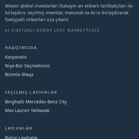
Woven qlobal investorları Dubayın ən etibarlı tərtibatçıları ilə
birləşdirir, seçilmiş inventar, məlumat və AI-nı birləşdirərək
fəaliyyətli imkanları üzə çıkarır.
AI DƏSTƏKLI DUBAY LÜKS MARKETPLACE
HAQQIMIZDA
Korporativ
Niyə Bizi Seçməlisiniz
Bizimlə Əlaqə
SEÇILMIŞ LAYIHƏLƏR
Binghatti Mercedes‑Benz City
Max Lauren Yalıkavak
LAYIHƏLƏR
Bütün Layihələr