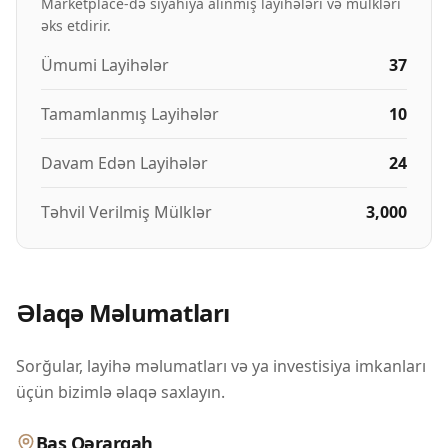
Marketplace-də siyahıya alınmış layihələri və mülkləri
əks etdirir.
Ümumi Layihələr
37
Tamamlanmış Layihələr
10
Davam Edən Layihələr
24
Təhvil Verilmiş Mülklər
3,000
Əlaqə Məlumatları
Sorğular, layihə məlumatları və ya investisiya imkanları
üçün bizimlə əlaqə saxlayın.
Baş Qərargah