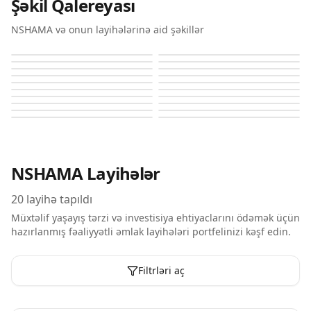
Şəkil Qalereyası
NSHAMA və onun layihələrinə aid şəkillər
Address Grand Downtown
Address Grand Downtown
Address Grand Downtown
Address Grand Downtown
Address Grand Downtown
Address Grand Downtown
Address Grand Downtown
Address Grand Downtown
Address Grand Downtown
Address Grand Downtown
Address Grand Downtown
Address Grand Downtown
Address Grand Downtown
Address Grand Downtown
Address Grand Downtown
Address Grand Downtown
Address Grand Downtown
Address Grand Downtown
Alton
Alton
NSHAMA
Layihələr
20
layihə tapıldı
Müxtəlif yaşayış tərzi və investisiya ehtiyaclarını ödəmək üçün
hazırlanmış fəaliyyətli əmlak layihələri portfelinizi kəşf edin.
Filtrləri aç