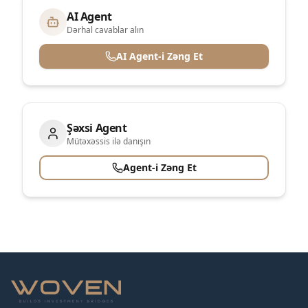
AI Agent
Dərhal cavablar alın
AI Agent-i Zəng Et
Şəxsi Agent
Mütəxəssis ilə danışın
Agent-i Zəng Et