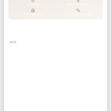
Yerləşmə
Büdcə və Ödəniş
Mülk Statusu
Ölçü və Xüsusiyyətlər
Nə axtardığınızı bizə deyin
BETA