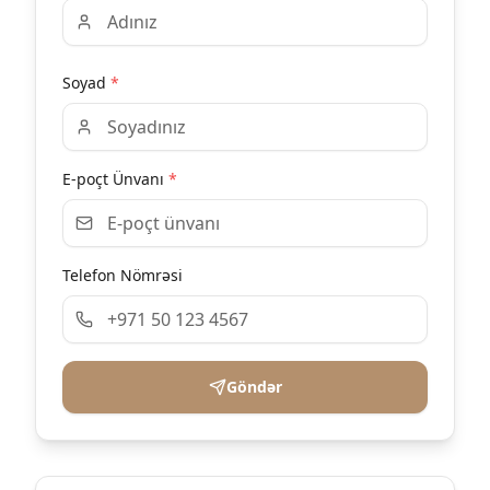
Soyad
*
E-poçt Ünvanı
*
Telefon Nömrəsi
Göndər