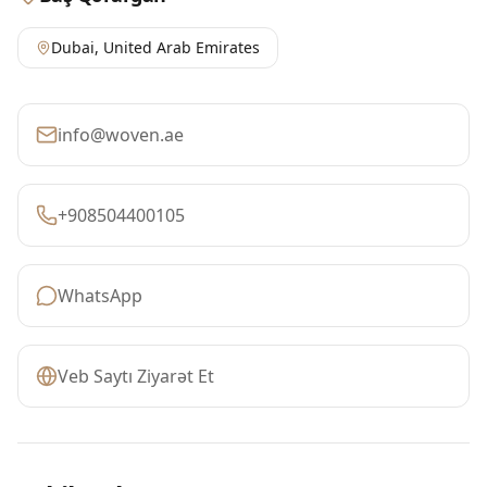
Dubai
,
United Arab Emirates
info@woven.ae
+908504400105
WhatsApp
Veb Saytı Ziyarət Et