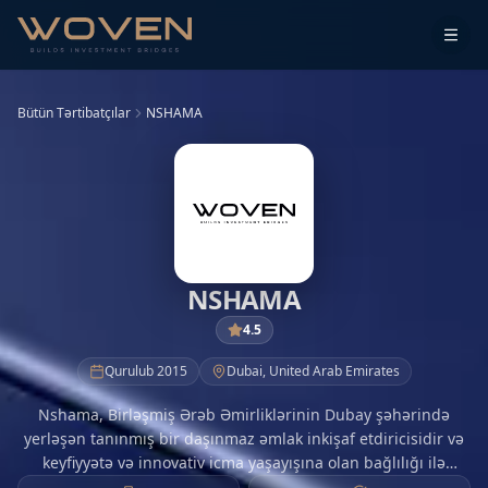
Bütün Tərtibatçılar
NSHAMA
NSHAMA
4.5
Qurulub
2015
Dubai
,
United Arab Emirates
Nshama, Birləşmiş Ərəb Əmirliklərinin Dubay şəhərində
yerləşən tanınmış bir daşınmaz əmlak inkişaf etdiricisidir və
keyfiyyətə və innovativ icma yaşayışına olan bağlılığı ilə
tanınır. Davamlı və canlı məhəllələr yaratmağa yönəlmiş